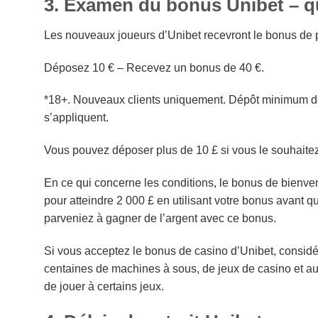
3. Examen du bonus Unibet – q
Les nouveaux joueurs d’Unibet recevront le bonus de p
Déposez 10 € – Recevez un bonus de 40 €.
*18+. Nouveaux clients uniquement. Dépôt minimum de 
s’appliquent.
Vous pouvez déposer plus de 10 £ si vous le souhaitez. 
En ce qui concerne les conditions, le bonus de bienven
pour atteindre 2 000 £ en utilisant votre bonus avant qu
parveniez à gagner de l’argent avec ce bonus.
Si vous acceptez le bonus de casino d’Unibet, considé
centaines de machines à sous, de jeux de casino et aut
de jouer à certains jeux.