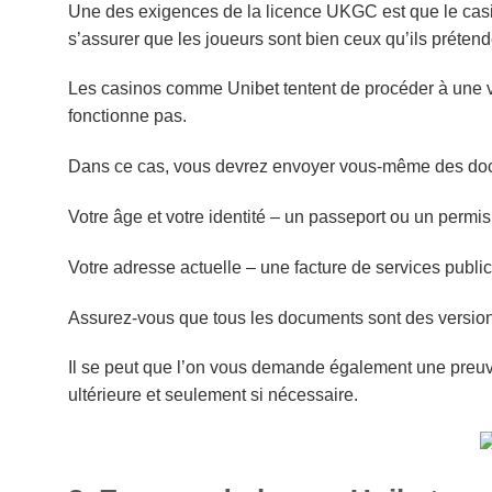
Une des exigences de la licence UKGC est que le casino
s’assurer que les joueurs sont bien ceux qu’ils prétende
Les casinos comme Unibet tentent de procéder à une vér
fonctionne pas.
Dans ce cas, vous devrez envoyer vous-même des docu
Votre âge et votre identité – un passeport ou un permis
Votre adresse actuelle – une facture de services publi
Assurez-vous que tous les documents sont des versions
Il se peut que l’on vous demande également une preuv
ultérieure et seulement si nécessaire.