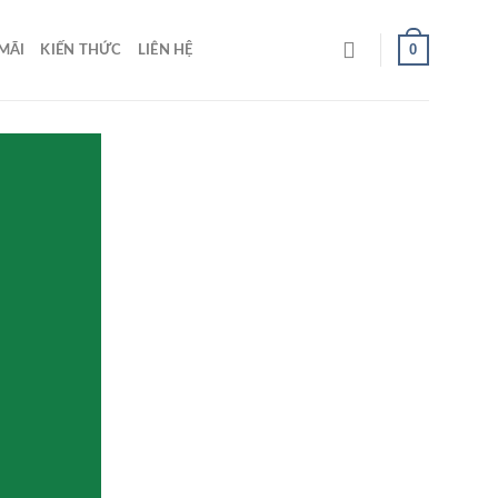
0
MÃI
KIẾN THỨC
LIÊN HỆ