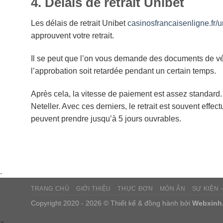
4. Délais de retrait Unibet
Les délais de retrait Unibet
casinosfrancaisenligne.fr/u
approuvent votre retrait.
Il se peut que l’on vous demande des documents de vér
l’approbation soit retardée pendant un certain temps.
Après cela, la vitesse de paiement est assez standard.
Neteller. Avec ces derniers, le retrait est souvent eff
peuvent prendre jusqu’à 5 jours ouvrables.
.
TRANG CHỦ
GIỚI THIỆU
THỰC ĐƠN
MÓN ĂN
SỰ KIỆN 
Copyright 2020 - 2026 © Thiết kế & đồng hành bởi
Webxinh.
×