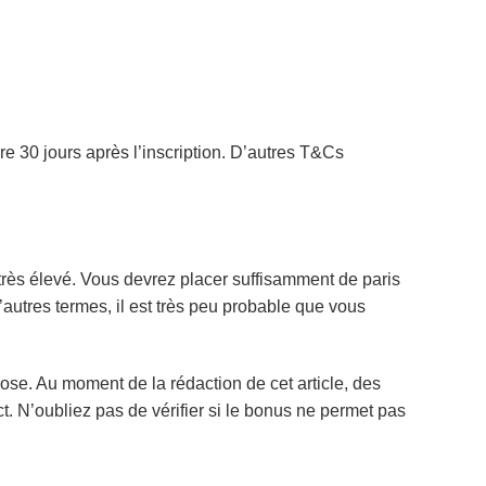
 30 jours après l’inscription. D’autres T&Cs
très élevé. Vous devrez placer suffisamment de paris
’autres termes, il est très peu probable que vous
se. Au moment de la rédaction de cet article, des
t. N’oubliez pas de vérifier si le bonus ne permet pas