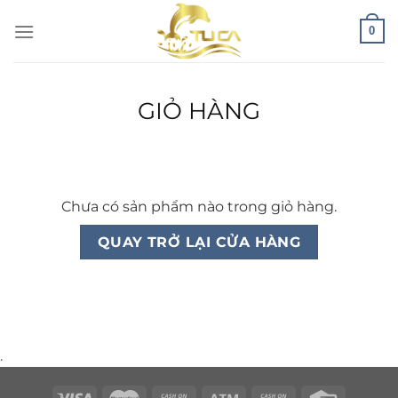
Chuyển
0
đến
nội
dung
GIỎ HÀNG
Chưa có sản phẩm nào trong giỏ hàng.
QUAY TRỞ LẠI CỬA HÀNG
.