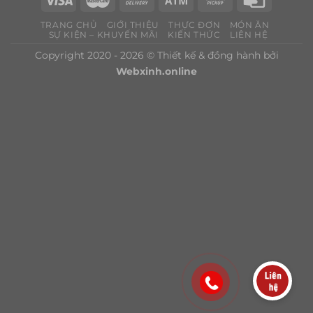
TRANG CHỦ
GIỚI THIỆU
THỰC ĐƠN
MÓN ĂN
SỰ KIỆN – KHUYẾN MÃI
KIẾN THỨC
LIÊN HỆ
Copyright 2020 - 2026 © Thiết kế & đồng hành bởi
Webxinh.online