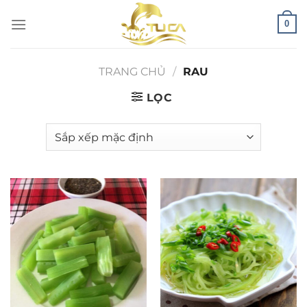
Chuyển
0
đến
nội
dung
TRANG CHỦ
/
RAU
LỌC