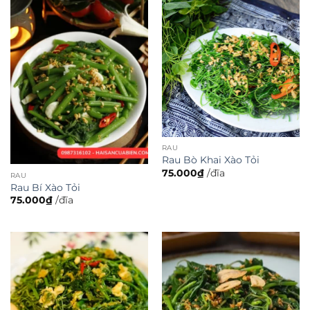
RAU
Rau Bò Khai Xào Tỏi
75.000
₫
/đĩa
RAU
Rau Bí Xào Tỏi
75.000
₫
/đĩa