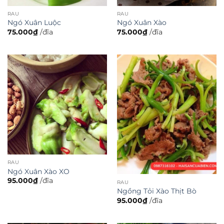
RAU
RAU
Ngó Xuân Luộc
Ngó Xuân Xào
75.000
₫
/đĩa
75.000
₫
/đĩa
RAU
Ngó Xuân Xào XO
95.000
₫
/đĩa
RAU
Ngồng Tỏi Xào Thịt Bò
95.000
₫
/đĩa