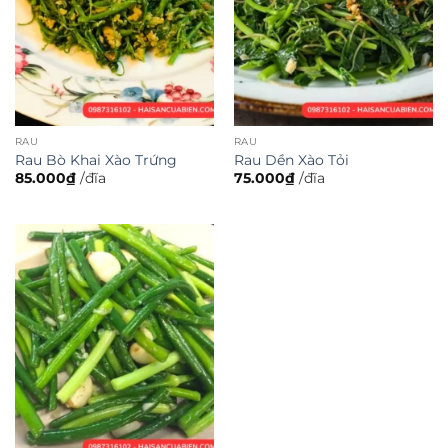
RAU
RAU
Rau Bò Khai Xào Trứng
Rau Dền Xào Tỏi
85.000
₫
/đĩa
75.000
₫
/đĩa