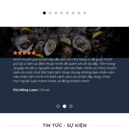
Mình muốn gửi email này để cám ơn nhà hàng vì đã giúp mình
giữ lại ví tiền và điện thoại mình để quên khi ăn tại đây. Tiền nong
và giấy tờ vẫn y nguyên và được cất cẩn thận. Mình có nhã ý muốn
cám ơn một chút thể hiện tấm lòng nhưng không bạn nhân viên
nào nhận nên mình chỉ biết cách cám ơn từ tận đáy lòng. Chúc
mọi người luôn mạnh khỏe và đông khách nha!!!
Chị Hồng Loan
/
Email
TIN TỨC - SỰ KIỆN