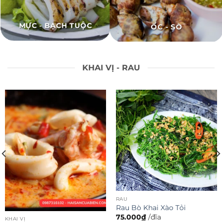
MỰC - BẠCH TUỘC
ỐC - SÒ
KHAI VỊ - RAU
RAU
KHAI VỊ
Rau Bò Khai Xào Tỏi
Súp Cua
75.000
₫
/đĩa
50.000
₫
/bát