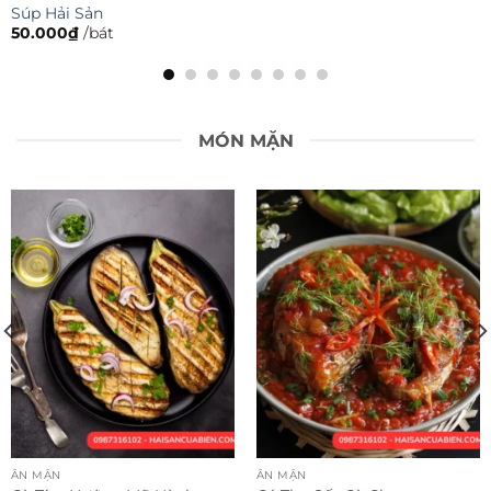
MÓN MẶN
ĂN MẶN
Trứng Rá
50.000
₫
ĂN MẶN