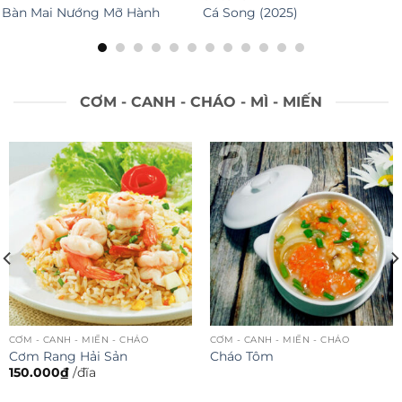
àn Mai Nướng Mỡ Hành
Cá Song (2025)
B
G
CƠM - CANH - CHÁO - MÌ - MIẾN
 - CANH - MIẾN - CHÁO
CƠM - CANH - MIẾN - CHÁO
CƠM
m Rang Hải Sản
Cháo Tôm
Ch
0.000
₫
/đĩa
10