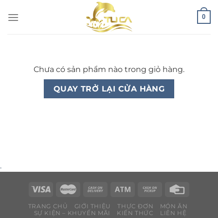
Chuyển
0
đến
nội
dung
Chưa có sản phẩm nào trong giỏ hàng.
QUAY TRỞ LẠI CỬA HÀNG
.
TRANG CHỦ
GIỚI THIỆU
THỰC ĐƠN
MÓN ĂN
SỰ KIỆN – KHUYẾN MÃI
KIẾN THỨC
LIÊN HỆ