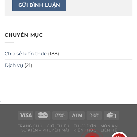
CHUYÊN MỤC
Chia sẻ kiến thức
(188)
Dịch vụ
(21)
.
TRANG CHỦ
GIỚI THIỆU
THỰC ĐƠN
MÓN ĂN
SỰ KIỆN – KHUYẾN MÃI
KIẾN THỨC
LIÊN HỆ