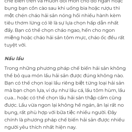
chế biến trên và muốn đổi món cho đỡ ngán hoặc
bụng bạn cồn cào sau khi uống bia hoặc rượu thì
một chén cháo hải sản nóng hổi nhiều hành kèm
tiêu thơm lừng có lẽ là sự lựa chọn hấp dẫn nhất
đấy. Bạn có thể chọn cháo ngao, hến cho ngon
miệng hoặc cháo hải sản tôm mực, cháo ốc đều rất
tuyệt vời.
Nấu lẩu
Trong những phương pháp chế biến hải sản không
thể bỏ qua món lẩu hải sản được đúng không nào.
Bạn có thể chọn loại lẩu riêng biệt từng loại hải sản
mà bạn chọn lựa, ví dụ như lẩu cá, lẩu tôm hùm, lẩu
cua… hoặc có thể chọn lẩu hải sản thập cẩm cũng
được. Lẩu vừa ngon lại không hề ngán, ăn lại rất no
bụng, rất phù hợp với bữa tiệc nhiều người. Đây
chính là phương pháp chế biến hải sản được nhiều
người yêu thích nhất hiện nay.