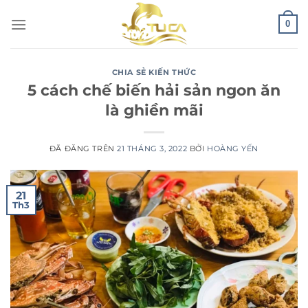
Chuyển
0
đến
nội
dung
CHIA SẺ KIẾN THỨC
5 cách chế biến hải sản ngon ăn
là ghiền mãi
ĐÃ ĐĂNG TRÊN
21 THÁNG 3, 2022
BỞI
HOÀNG YẾN
21
Th3