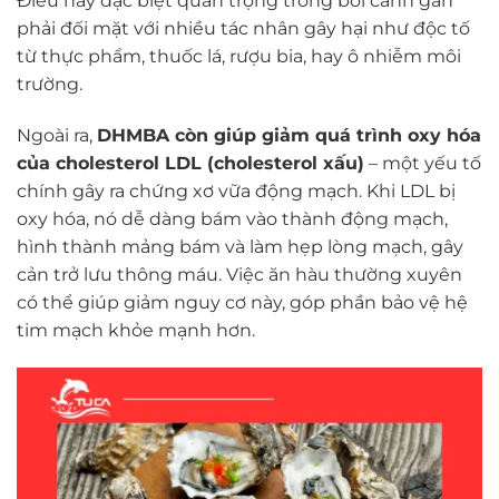
Điều này đặc biệt quan trọng trong bối cảnh gan
phải đối mặt với nhiều tác nhân gây hại như độc tố
từ thực phẩm, thuốc lá, rượu bia, hay ô nhiễm môi
trường.
Ngoài ra,
DHMBA còn giúp giảm quá trình oxy hóa
của cholesterol LDL (cholesterol xấu)
– một yếu tố
chính gây ra chứng xơ vữa động mạch. Khi LDL bị
oxy hóa, nó dễ dàng bám vào thành động mạch,
hình thành mảng bám và làm hẹp lòng mạch, gây
cản trở lưu thông máu. Việc ăn hàu thường xuyên
có thể giúp giảm nguy cơ này, góp phần bảo vệ hệ
tim mạch khỏe mạnh hơn.