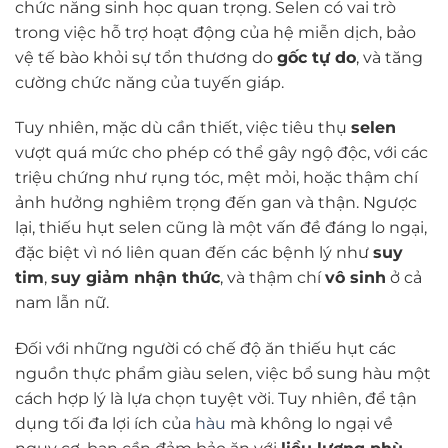
chức năng sinh học quan trọng. Selen có vai trò
trong việc hỗ trợ hoạt động của hệ miễn dịch, bảo
vệ tế bào khỏi sự tổn thương do
gốc tự do
, và tăng
cường chức năng của tuyến giáp.
Tuy nhiên, mặc dù cần thiết, việc tiêu thụ
selen
vượt quá mức cho phép có thể gây ngộ độc, với các
triệu chứng như rụng tóc, mệt mỏi, hoặc thậm chí
ảnh hưởng nghiêm trọng đến gan và thận. Ngược
lại, thiếu hụt selen cũng là một vấn đề đáng lo ngại,
đặc biệt vì nó liên quan đến các bệnh lý như
suy
tim
,
suy giảm nhận thức
, và thậm chí
vô sinh
ở cả
nam lẫn nữ.
Đối với những người có chế độ ăn thiếu hụt các
nguồn thực phẩm giàu selen, việc bổ sung hàu một
cách hợp lý là lựa chọn tuyệt vời. Tuy nhiên, để tận
dụng tối đa lợi ích của
hàu
mà không lo ngại về