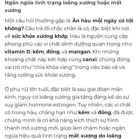
Ngăn ngừa tình trạng loãng xương hoặc mất
xương
Một câu hỏi thường gặp là:
Ăn hàu mỗi ngày có tốt
không?
Câu trả lời chắc chắn là có, đặc biệt khi nói
về
sức khỏe xương khớp
. Hàu là nguồn cung cấp
phong phú các vi chất dinh dưỡng quan trọng như
vitamin D
,
kẽm
,
đồng
, và
mangan
. Khi những
khoáng chất này kết hợp cùng
canxi
, chúng đóng
vai trò như “chìa khóa vàng” trong việc bảo vệ và
tăng cường sức khỏe xương.
Ở phụ nữ lớn tuổi, đặc biệt là sau giai đoạn mãn
kinh, nguy cơ loãng xương gia tăng đáng kể do sự
suy giảm hormone estrogen. Tuy nhiên, các vi chất
có trong hàu, chẳng hạn như
kẽm
và
đồng
, đã được
chứng minh là có khả năng kích thích sự hình
thành mô xương mới, giúp làm chậm hoặc ngăn
ngừa hiệu quả tình trạng
mất xương do loãng