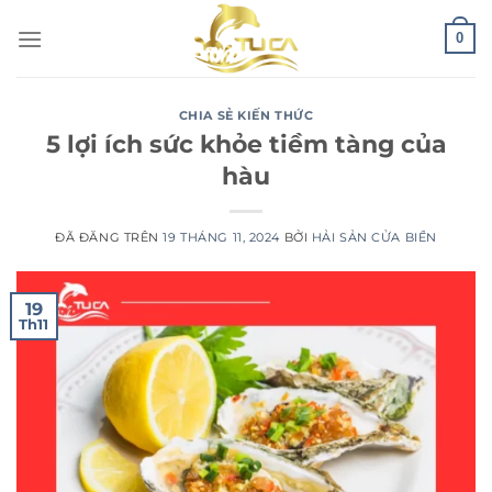
Chuyển
0
đến
nội
dung
CHIA SẺ KIẾN THỨC
5 lợi ích sức khỏe tiềm tàng của
hàu
ĐÃ ĐĂNG TRÊN
19 THÁNG 11, 2024
BỞI
HẢI SẢN CỬA BIỂN
19
Th11