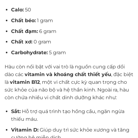
Calo:
50
Chất béo:
1 gram
Chất đạm:
6 gram
Chất xơ:
0 gram
Carbohydrate:
5 gram
Hàu còn nổi bật với vai trò là nguồn cung cấp dồi
dào các
vitamin và khoáng chất thiết yếu
, đặc biệt
là
vitamin B12
, một vi chất cực kỳ quan trọng cho
sức khỏe của não bộ và hệ thần kinh. Ngoài ra, hàu
còn chứa nhiều vi chất dinh dưỡng khác như:
Sắt:
Hỗ trợ quá trình tạo hồng cầu, ngăn ngừa
thiếu máu.
Vitamin D:
Giúp duy trì sức khỏe xương và tăng
cường hệ miễn dịch.