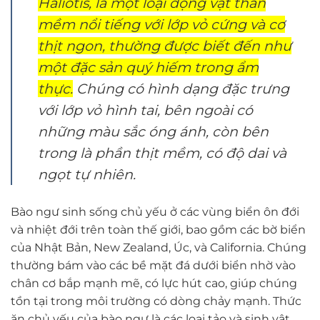
Haliotis, là một loại động vật thân
mềm nổi tiếng với lớp vỏ cứng và cơ
thịt ngon, thường được biết đến như
một đặc sản quý hiếm trong ẩm
thực.
Chúng có hình dạng đặc trưng
với lớp vỏ hình tai, bên ngoài có
những màu sắc óng ánh, còn bên
trong là phần thịt mềm, có độ dai và
ngọt tự nhiên.
Bào ngư sinh sống chủ yếu ở các vùng biển ôn đới
và nhiệt đới trên toàn thế giới, bao gồm các bờ biển
của Nhật Bản, New Zealand, Úc, và California. Chúng
thường bám vào các bề mặt đá dưới biển nhờ vào
chân cơ bắp mạnh mẽ, có lực hút cao, giúp chúng
tồn tại trong môi trường có dòng chảy mạnh. Thức
ăn chủ yếu của bào ngư là các loại tảo và sinh vật