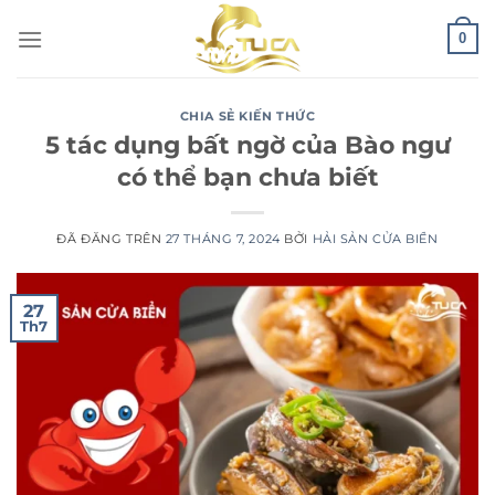
Chuyển
0
đến
nội
dung
CHIA SẺ KIẾN THỨC
5 tác dụng bất ngờ của Bào ngư
có thể bạn chưa biết
ĐÃ ĐĂNG TRÊN
27 THÁNG 7, 2024
BỞI
HẢI SẢN CỬA BIỂN
27
Th7