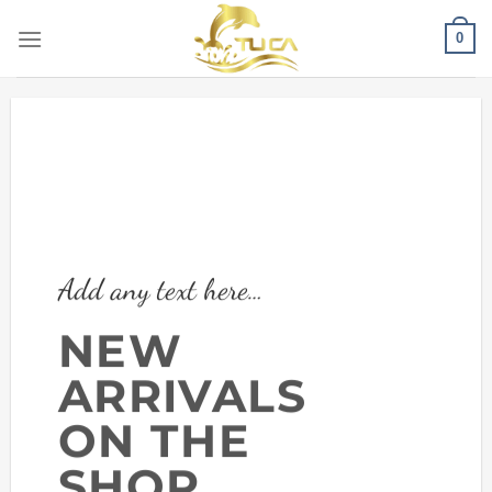
Chuyển
0
đến
nội
dung
Add any text here…
NEW
ARRIVALS
ON THE
SHOP