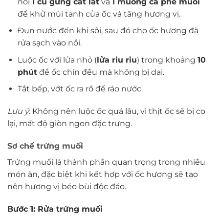
nồi
1 củ gừng cắt lát
và
1 muỗng cà phê muối
để khử mùi tanh của ốc và tăng hương vị.
Đun nước đến khi sôi, sau đó cho ốc hương đã
rửa sạch vào nồi.
Luộc ốc với lửa nhỏ (
lửa riu riu
) trong khoảng
10
phút
để ốc chín đều mà không bị dai.
Tắt bếp, vớt ốc ra rổ để ráo nước.
Lưu ý
: Không nên luộc ốc quá lâu, vì thịt ốc sẽ bị co
lại, mất độ giòn ngon đặc trưng.
Sơ chế trứng muối
Trứng muối là thành phần quan trọng trong nhiều
món ăn, đặc biệt khi kết hợp với ốc hương sẽ tạo
nên hương vị béo bùi độc đáo.
Bước 1: Rửa trứng muối