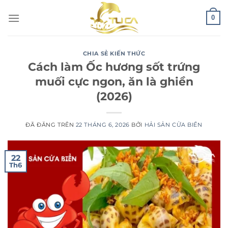
Chuyển
0
đến
nội
dung
CHIA SẺ KIẾN THỨC
Cách làm Ốc hương sốt trứng
muối cực ngon, ăn là ghiền
(2026)
ĐÃ ĐĂNG TRÊN
22 THÁNG 6, 2026
BỞI
HẢI SẢN CỬA BIỂN
22
Th6