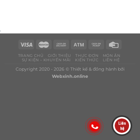
.
TRANG CHỦ
GIỚI THIỆU
THỰC ĐƠN
MÓN ĂN
SỰ KIỆN – KHUYẾN MÃI
KIẾN THỨC
LIÊN HỆ
Copyright 2020 - 2026 © Thiết kế & đồng hành bởi
Webxinh.online