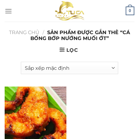
Chuyển
0
đến
nội
dung
TRANG CHỦ
/
SẢN PHẨM ĐƯỢC GẮN THẺ “CÁ
BỐNG BỚP NƯỚNG MUỐI ỚT”
LỌC