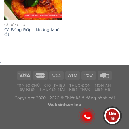
CÁ BỐNG BỚP
Cá Bống Bớp – Nướng Muối
Ớt
.
TRANG CHỦ
GIỚI THIỆU
THỰC ĐƠN
MÓN ĂN
SỰ KIỆN – KHUYẾN MÃI
KIẾN THỨC
LIÊN HỆ
Copyright 2020 - 2026 © Thiết kế & đồng hành bởi
Webxinh.online