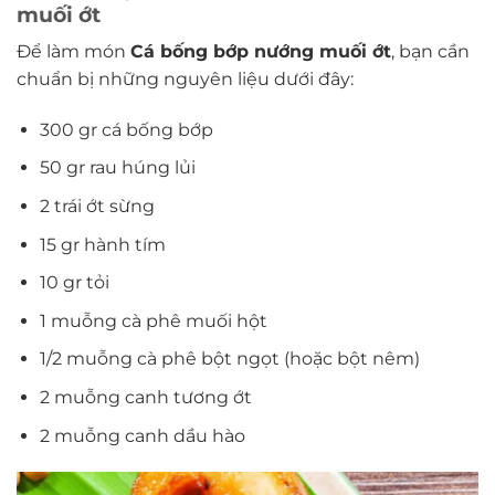
muối ớt
Để làm món
Cá bống bớp nướng muối ớt
, bạn cần
chuẩn bị những nguyên liệu dưới đây:
300 gr cá bống bớp
50 gr rau húng lủi
2 trái ớt sừng
15 gr hành tím
10 gr tỏi
1 muỗng cà phê muối hột
1/2 muỗng cà phê bột ngọt (hoặc bột nêm)
2 muỗng canh tương ớt
2 muỗng canh dầu hào