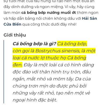
sự tươi mát của rau húng lủi tạo nên một bữa ăn
đầy dinh dưỡng và ngon miệng. Vì vây, hãy cùng
làm món
cá bống bớp nướng muối ớt
thơm ngon
và hấp dẫn bằng nồi chiên không dầu với
Hải Sản
Cửa Biển
qua công thức dưới đây nhé!
Giới thiệu
Cá bống bớp là gì?
Cá bống bớp,
còn gọi là Bostrychus sinensis, là một
loại cá nước lợ thuộc họ Cá bống
đen.
Đây là một loài cá có hình dáng
độc đáo với thân hình trụ tròn, đầu
ngắn, mắt nhỏ và mõm tầy. Da của
chúng trơn mịn do được phủ bởi
những vảy rất nhỏ, tạo nên một vẻ
ngoại hình đặc biệt.