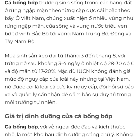
Cá bống bớp
thường sinh sống trong các hang đất
ở rừng ngập mặn theo từng cặp đực cái hoặc theo
bầy. Ở Việt Nam, chúng xuất hiện ở nhiều vùng như
rừng ngập mặn, cửa sông và vùng nước triều ven
bờ từ vịnh Bắc Bộ tới vùng Nam Trung Bộ, Đông và
Tây Nam Bộ.
Mùa sinh sản kéo dài từ tháng 3 đến tháng 8, với
trứng nở sau khoảng 3-4 ngày ở nhiệt độ 28-30 độ C
và độ mặn từ 17-20%. Mặc dù IUCN không đánh giá
mức độ nguy cấp của loài này nhưng tại Việt Nam,
nó được coi là loài cá cực kỳ nguy cấp, đòi hỏi sự bảo
vệ và quản lý cẩn thận để đảm bảo sự duy trì trong
môi trường tự nhiên.
Giá trị dinh dưỡng của cá bống bớp
Cá bống bớp
, với vẻ ngoài độc đáo và kích thước
nhỏ, là một kho báu dinh dưỡng đáng chú ý. Không