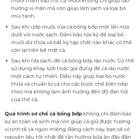
muối thấm vào thịt cá. Muối không chỉ giúp tạo
hương vị mặn mà còn giúp làm sạch và loại bỏ
mùi tanh.
Sau khi ướp muối, rửa cá bống bớp một lần nữa
dưới vòi nước sạch. Đảm bảo rửa kỹ để loại bỏ
muối dư thừa và bất kỳ tạp chất nào khác có thể
còn lại trên bề mặt cá.
Sau khi rửa sạch, để cá bống bớp ráo nước. Có thể
sử dụng khay lưới hoặc giá đựng để cá ráo nước
một cách tự nhiên. Điều này giúp loại bỏ nước
thừa và chuẩn bị cá cho các bước chế biến tiếp
theo mà không làm ảnh hưởng đến độ đàn hồi
của thịt cá.
Quá trình sơ chế cá bống bớp
không chỉ đảm bảo
sự an toàn vệ sinh mà còn giúp cá giữ được hương
vị tinh tế và ngon miệng. Bằng cách này, bạn sẽ có
nguyên liệu tốt nhất để tận hưởng bữa ăn đầy đặn