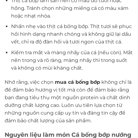
Thịt cá bớp làm sẵn nên có màu đỏ tươi hoặc
hồng. Tránh chọn những miếng cá có màu xám
hoặc nhạt nhòa.
Nhấn nhẹ vào thịt cá bống bớp. Thịt tươi sẽ phục
hồi hình dạng nhanh chóng và không giữ lại dấu
vết, chỉ ra độ đàn hồi và tươi ngon của thịt cá.
Kiểm tra mắt và màng nhầy của cá (nếu còn). Mắt
nên trong và rõ ràng, màng nhầy thì trong suốt
và không có mùi kháng chất.
Nhớ rằng, việc chọn
mua cá bống bớp
không chỉ là
để đảm bảo hương vị tốt mà còn để đảm bảo rằng
bạn đang tiêu thụ một nguồn protein và chất dinh
dưỡng chất lượng cao. Luôn ưu tiên lựa chọn từ
những nguồn cung cấp uy tín và đáng tin cậy để
đảm bảo chất lượng của sản phẩm.
Nguyên liệu làm món Cá bống bớp nướng