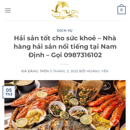
Chuyển
0
đến
nội
dung
DỊCH VỤ
Hải sản tốt cho sức khoẻ – Nhà
hàng hải sản nổi tiếng tại Nam
Định – Gọi 0987316102
ĐÃ ĐĂNG TRÊN
5 THÁNG 3, 2022
BỞI
HOÀNG YẾN
05
Th3