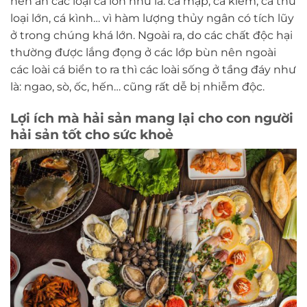
nên ăn các loại cá lớn như là: cá mập, cá kiếm, cá thu
loại lớn, cá kình… vì hàm lượng thủy ngân có tích lũy
ở trong chúng khá lớn. Ngoài ra, do các chất độc hại
thường được lắng đọng ở các lớp bùn nên ngoài
các loài cá biển to ra thì các loài sống ở tầng đáy như
là: ngao, sò, ốc, hến… cũng rất dễ bị nhiễm độc.
Lợi ích mà hải sản mang lại cho con người
hải sản tốt cho sức khoẻ