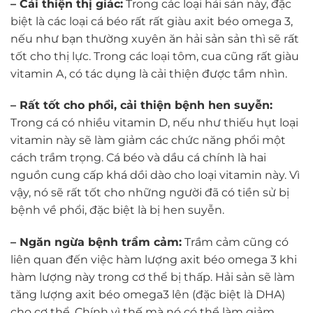
– Cải thiện thị giác:
Trong các loại hải sản này, đặc
biệt là các loại cá béo rất rất giàu axit béo omega 3,
nếu như bạn thường xuyên ăn hải sản sản thì sẽ rất
tốt cho thị lực. Trong các loại tôm, cua cũng rất giàu
vitamin A, có tác dụng là cải thiện được tầm nhìn.
– Rất tốt cho phổi, cải thiện bệnh hen suyễn:
Trong cá có nhiều vitamin D, nếu như thiếu hụt loại
vitamin này sẽ làm giảm các chức năng phổi một
cách trầm trọng. Cá béo và dầu cá chính là hai
nguồn cung cấp khá dồi dào cho loại vitamin này. Vì
vậy, nó sẽ rất tốt cho những người đã có tiền sử bị
bệnh về phổi, đặc biệt là bị hen suyễn.
– Ngăn ngừa bệnh trầm cảm:
Trầm cảm cũng có
liên quan đến việc hàm lượng axit béo omega 3 khi
hàm lượng này trong cơ thể bị thấp. Hải sản sẽ làm
tăng lượng axit béo omega3 lên (đặc biệt là DHA)
cho cơ thể. Chính vì thế mà nó có thể làm giảm