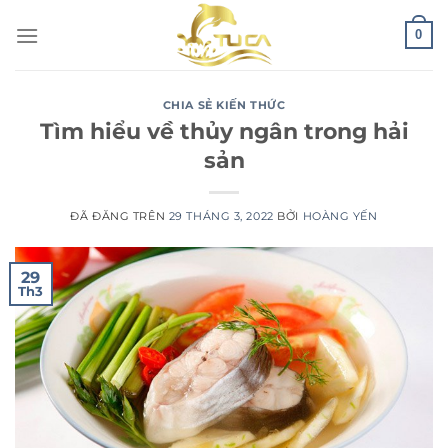
Chuyển
0
đến
nội
dung
CHIA SẺ KIẾN THỨC
Tìm hiểu về thủy ngân trong hải
sản
ĐÃ ĐĂNG TRÊN
29 THÁNG 3, 2022
BỞI
HOÀNG YẾN
29
Th3