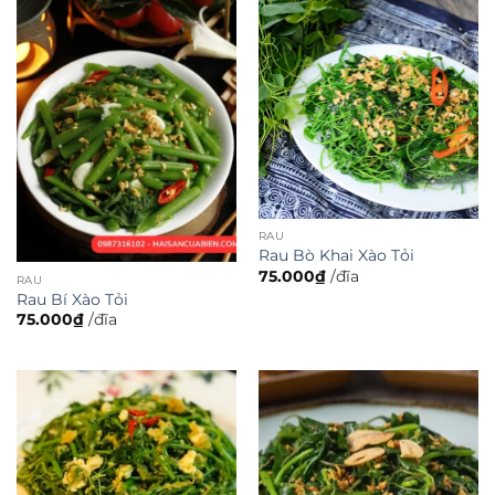
RAU
Rau Bò Khai Xào Tỏi
75.000
₫
/đĩa
RAU
Rau Bí Xào Tỏi
75.000
₫
/đĩa