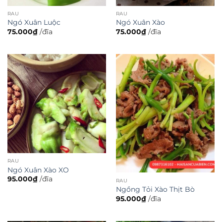
RAU
RAU
Ngó Xuân Luộc
Ngó Xuân Xào
75.000
₫
/đĩa
75.000
₫
/đĩa
RAU
Ngó Xuân Xào XO
95.000
₫
/đĩa
RAU
Ngồng Tỏi Xào Thịt Bò
95.000
₫
/đĩa