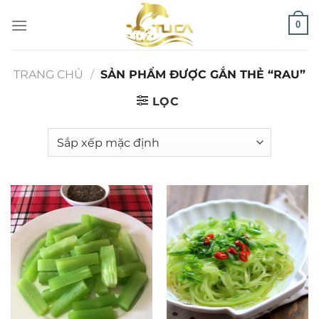
Chuyển
0
đến
nội
dung
TRANG CHỦ
/
SẢN PHẨM ĐƯỢC GẮN THẺ “RAU”
LỌC