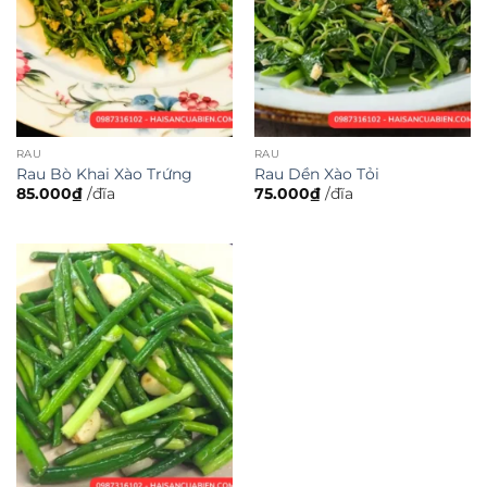
RAU
RAU
Rau Bò Khai Xào Trứng
Rau Dền Xào Tỏi
85.000
₫
/đĩa
75.000
₫
/đĩa