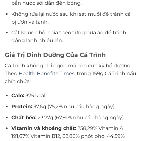
bắn nước sôi dẫn đến bỏng.
Không rửa lại nước sau khi sát muối để tránh cá
bị ươn và tanh.
Cắt khúc nhỏ, chia theo từng bữa ăn để tránh
đông lạnh nhiều lần.
Giá Trị Dinh Dưỡng Của Cá Trình
Cá Trình không chỉ ngon mà còn cực kỳ bổ dưỡng.
Theo
Health Benefits Times
, trong 159g Cá Trình nấu
chín chứa:
Calo:
375 kcal
Protein:
37,6g (75,2% nhu cầu hàng ngày)
Chất béo:
23,77g (67,91% nhu cầu hàng ngày)
Vitamin và khoáng chất:
258,29% Vitamin A,
191,67% Vitamin B12, 62,86% phốt pho, 44,59%