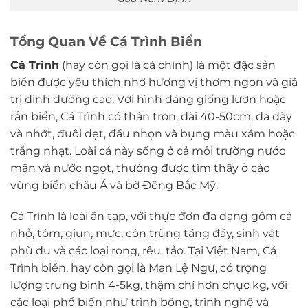
Tổng Quan Về Cá Trình Biển
Cá Trình
(hay còn gọi là cá chình) là một đặc sản
biển được yêu thích nhờ hương vị thơm ngon và giá
trị dinh dưỡng cao. Với hình dáng giống lươn hoặc
rắn biển, Cá Trình có thân tròn, dài 40-50cm, da dày
và nhớt, đuôi dẹt, đầu nhọn và bụng màu xám hoặc
trắng nhạt. Loài cá này sống ở cả môi trường nước
mặn và nước ngọt, thường được tìm thấy ở các
vùng biển châu Á và bờ Đông Bắc Mỹ.
Cá Trình là loài ăn tạp, với thực đơn đa dạng gồm cá
nhỏ, tôm, giun, mực, côn trùng tầng đáy, sinh vật
phù du và các loại rong, rêu, tảo. Tại Việt Nam, Cá
Trình biển, hay còn gọi là Mạn Lệ Ngư, có trọng
lượng trung bình 4-5kg, thậm chí hơn chục kg, với
các loại phổ biến như trình bông, trình nghệ và