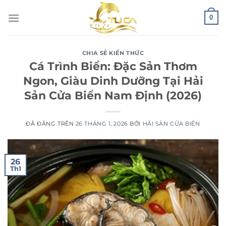
Chuyển
0
đến
nội
dung
CHIA SẺ KIẾN THỨC
Cá Trình Biển: Đặc Sản Thơm
Ngon, Giàu Dinh Dưỡng Tại Hải
Sản Cửa Biển Nam Định (2026)
ĐÃ ĐĂNG TRÊN
26 THÁNG 1, 2026
BỞI
HẢI SẢN CỬA BIỂN
26
Th1