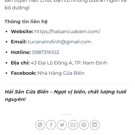
sản tuyệt hảo. Chúc bạn có những bữa ăn ngon và
bổ dưỡng!
Thông tin liên hệ
Website:
https://haisancuabien.com/
Email:
tucanamdinh@gmail.com
Hotline:
0987316102
Địa chỉ:
43 Đại Lộ Đông A, TP. Nam Định
Facebook:
Nhà Hàng Cửa Biển
Hải Sản Cửa Biển – Ngọt vị biển, chất lượng tươi
nguyên!