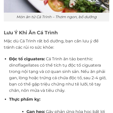
Món ăn từ Cá Trình – Thơm ngon, bổ dưỡng
Lưu Ý Khi Ăn Cá Trình
Mặc dù Cá Trình rất bổ dưỡng, bạn cần lưu ý để
tránh các rủi ro sức khỏe:
Độc tố ciguatera:
Cá Trình ăn tảo benthic
dinoflagellates có thể tích tụ độc tố ciguatera
trong nội tạng và cơ quan sinh sản. Nếu ăn phải
gan, lòng hoặc trứng cá chứa độc tố, sau 2-4 giờ,
bạn có thể gặp triệu chứng như tê lưỡi, tê tay
chân, nôn mửa và tiêu chảy.
Thực phẩm kỵ:
Gan heo:
Gây phản ứng hóa học bất lợi