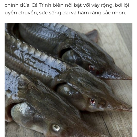
chình dừa. Cá Trình biển nổi bật với vây rộng, bơi lội
uyển chuyển, sức sống dai và hàm răng sắc nhọn.