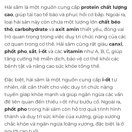
Hải sâm là một nguồn cung cấp
protein chất lượng
cao
, giúp tái tạo tế bào và phục hồi cơ bắp. Ngoài ra,
loại hải sản này còn chứa một lượng lớn
chất béo
thô
,
carbohydrate
và
axit amin
thiết yếu, đóng vai
trò quan trọng trong việc duy trì chức năng của các
cơ quan trong cơ thể. Hải sâm cũng rất giàu
canxi
,
phốt pho
,
sắt
,
i-ốt
và các
vitamin
như A, B, C, giúp
tăng cường hệ miễn dịch, bảo vệ cơ thể khỏi các
bệnh tật và nâng cao sức khỏe tổng thể.
Đặc biệt, hải sâm là một nguồn cung cấp
i-ốt
tự
nhiên, rất cần thiết cho việc duy trì chức năng
tuyến giáp khỏe mạnh và giúp ngăn ngừa các vấn
đề liên quan đến thiếu i-ốt như bướu cổ. Ngoài ra,
phốt pho
trong hải sâm còn hỗ trợ quá trình hình
thành và duy trì sức khỏe của xương, giúp xương
chắc khỏe và ngăn ngừa loãng xương, đặc biệt là ở
người cao tuổi.