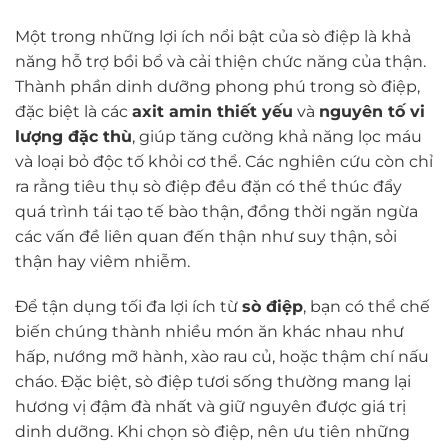
Một trong những lợi ích nổi bật của sò điệp là khả
năng hỗ trợ bồi bổ và cải thiện chức năng của thận.
Thành phần dinh dưỡng phong phú trong sò điệp,
đặc biệt là các
axit amin thiết yếu
và
nguyên tố vi
lượng đặc thù
, giúp tăng cường khả năng lọc máu
và loại bỏ độc tố khỏi cơ thể. Các nghiên cứu còn chỉ
ra rằng tiêu thụ sò điệp đều đặn có thể thúc đẩy
quá trình tái tạo tế bào thận, đồng thời ngăn ngừa
các vấn đề liên quan đến thận như suy thận, sỏi
thận hay viêm nhiễm.
Để tận dụng tối đa lợi ích từ
sò điệp
, bạn có thể chế
biến chúng thành nhiều món ăn khác nhau như
hấp, nướng mỡ hành, xào rau củ, hoặc thậm chí nấu
cháo. Đặc biệt, sò điệp tươi sống thường mang lại
hương vị đậm đà nhất và giữ nguyên được giá trị
dinh dưỡng. Khi chọn sò điệp, nên ưu tiên những