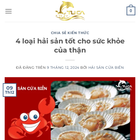
Chuyển
0
đến
nội
dung
CHIA SẺ KIẾN THỨC
4 loại hải sản tốt cho sức khỏe
của thận
ĐÃ ĐĂNG TRÊN
9 THÁNG 12, 2024
BỞI
HẢI SẢN CỬA BIỂN
09
Th12