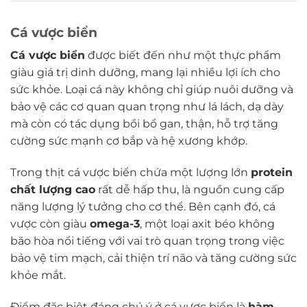
Cá vược biển
Cá vược biển
được biết đến như một thực phẩm
giàu giá trị dinh dưỡng, mang lại nhiều lợi ích cho
sức khỏe. Loại cá này không chỉ giúp nuôi dưỡng và
bảo vệ các cơ quan quan trọng như lá lách, dạ dày
mà còn có tác dụng bồi bổ gan, thận, hỗ trợ tăng
cường sức mạnh cơ bắp và hệ xương khớp.
Trong thịt cá vược biển chứa một lượng lớn
protein
chất lượng cao
rất dễ hấp thu, là nguồn cung cấp
năng lượng lý tưởng cho cơ thể. Bên cạnh đó, cá
vược còn giàu
omega-3
, một loại axit béo không
bão hòa nổi tiếng với vai trò quan trọng trong việc
bảo vệ tim mạch, cải thiện trí não và tăng cường sức
khỏe mắt.
Điểm đặc biệt đáng chú ý ở cá vược biển là
hàm