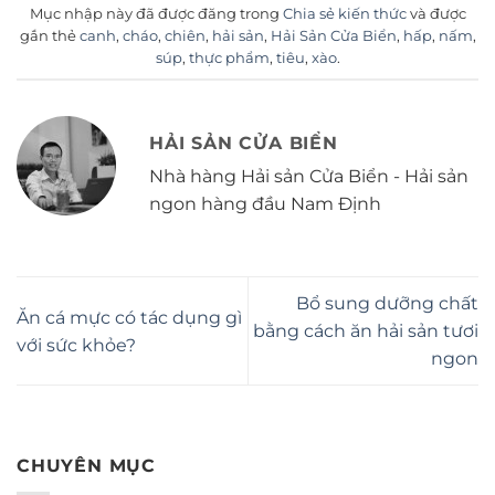
Mục nhập này đã được đăng trong
Chia sẻ kiến thức
và được
gắn thẻ
canh
,
cháo
,
chiên
,
hải sản
,
Hải Sản Cửa Biển
,
hấp
,
nấm
,
súp
,
thực phẩm
,
tiêu
,
xào
.
HẢI SẢN CỬA BIỂN
Nhà hàng Hải sản Cửa Biển - Hải sản
ngon hàng đầu Nam Định
Bổ sung dưỡng chất
Ăn cá mực có tác dụng gì
bằng cách ăn hải sản tươi
với sức khỏe?
ngon
CHUYÊN MỤC