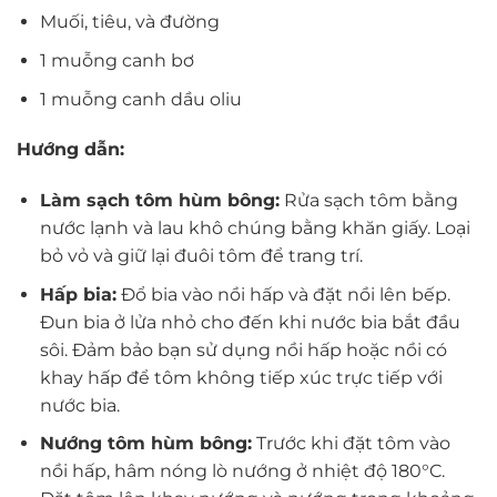
Muối, tiêu, và đường
1 muỗng canh bơ
1 muỗng canh dầu oliu
Hướng dẫn:
Làm sạch tôm hùm bông:
Rửa sạch tôm bằng
nước lạnh và lau khô chúng bằng khăn giấy. Loại
bỏ vỏ và giữ lại đuôi tôm để trang trí.
Hấp bia:
Đổ bia vào nồi hấp và đặt nồi lên bếp.
Đun bia ở lửa nhỏ cho đến khi nước bia bắt đầu
sôi. Đảm bảo bạn sử dụng nồi hấp hoặc nồi có
khay hấp để tôm không tiếp xúc trực tiếp với
nước bia.
Nướng tôm hùm bông:
Trước khi đặt tôm vào
nồi hấp, hâm nóng lò nướng ở nhiệt độ 180°C.