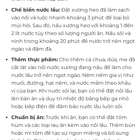
Chế biến nước lẩu:
Đặt xương heo đã làm sạch
vào nồi và luộc nhanh khoảng 3 phút để loại bỏ
mùi hôi. Sau đó, nấu xương heo với khoảng 1 đến
2 lít nước tùy theo số lượng người ăn. Nấu sôi và
ninh trong khoảng 20 phút để nước trở nên ngọt
ngào và đậm đà.
Thêm thực phẩm:
Cho thêm cà chua, dứa, me đã
cắt lát vào nồi nước xương đang nấu để làm cho
nước lẩu trở nên ngọt ngào. Nêm nếm gia vị như
muối, đường, hạt nêm, và nước mắm theo khẩu
vị của bạn. Khi nước sôi lại, bạn có thể đặt nồi lẩu
lên bàn ăn và duy trì nhiệt độ bằng bếp ga nhỏ
hoặc bếp điện để đảm bảo nước lẩu luôn sôi.
Chuẩn bị ăn:
Trước khi ăn, bạn có thể đặt tôm
hùm và các loại rau ăn kèm vào nồi lẩu. Thêm bún
hoặc mì tôm để tạo sự ngon miệng và bổ sung