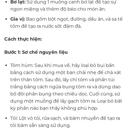
Bơ lạt:
Sử dụng 1 muỗng canh bơ lạt để tạo sự
ngon miệng và thêm độ béo cho món ăn.
Gia vị:
Bao gồm bột ngọt, đường, dầu ăn, và sa tế
tôm để tạo ra nước sốt đậm đà.
Cách thực hiện:
Bước 1: Sơ chế nguyên liệu
Tôm hùm: Sau khi mua về, hãy loại bỏ bụi bẩn
bằng cách sử dụng một bàn chải nhẹ để chà xát
trên thân tôm. Sau đó, lấy chỉ tôm và phần túi
trắng bằng cách ngửa bụng tôm ra và dùng dao
bổ đôi phần bụng theo chiều dọc. Cuối cùng, sử
dụng một muỗng để lấy gạch tôm ra. Loại bỏ bất
kỳ phần nào bạn thấy không phù hợp.
Tỏi: Lột vỏ tỏi, rửa sạch, và băm nhuyễn để tạo ra
tỏi băm sẵn sàng sử dụng.