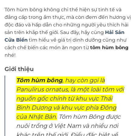
Tôm hùm bông không chỉ thể hiện sự tinh tế và
đẳng cấp trong ẩm thực, mà còn đem đến hương vị
độc đáo và hấp dẫn cho những người yêu thích hải
sản trên khắp thế giới. Sau đây, hãy cùng
Hải Sản
Cửa Biển
tìm hiểu về giá trị dinh dưỡng cũng như
cách chế biến các món ăn ngon từ
tôm hùm bông
nhé!
Giới thiệu
Tôm hùm bông
, hay còn gọi là
Panulirus ornatus, là một loài tôm với
nguồn gốc chính từ khu vực Thái
Bình Dương và khu vực phía Đông
của Nhật Bản.
Tôm hùm Bông được
nuôi trồng ở Việt Nam và nhiều nơi
khác trên thế giới. Điều đặc biệt về