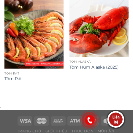
TÔM ALASKA
Tôm Hùm Alaska (2025)
TÔM RÁT
Tôm Rát
.
TRANG CHỦ
GIỚI THIỆU
THỰC ĐƠN
MÓN ĂN