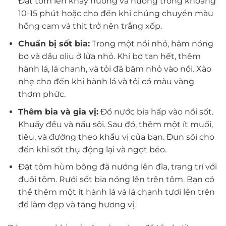
Đặt tôm lên khay nướng và nướng trong khoảng
10-15 phút hoặc cho đến khi chúng chuyển màu
hồng cam và thịt trở nên trắng xốp.
Chuẩn bị sốt bia:
Trong một nồi nhỏ, hâm nóng
bơ và dầu oliu ở lửa nhỏ. Khi bơ tan hết, thêm
hành lá, lá chanh, và tỏi đã băm nhỏ vào nồi. Xào
nhẹ cho đến khi hành lá và tỏi có màu vàng
thơm phức.
Thêm bia và gia vị:
Đổ nước bia hấp vào nồi sốt.
Khuấy đều và nấu sôi. Sau đó, thêm một ít muối,
tiêu, và đường theo khẩu vị của bạn. Đun sôi cho
đến khi sốt thụ động lại và ngọt béo.
Đặt tôm hùm bông đã nướng lên đĩa, trang trí với
đuôi tôm. Rưới sốt bia nóng lên trên tôm. Bạn có
thể thêm một ít hành lá và lá chanh tươi lên trên
để làm đẹp và tăng hương vị.