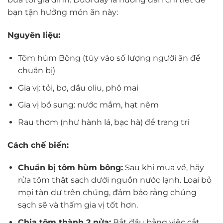
bạn tận hưởng món ăn này:
Nguyên liệu:
Tôm hùm Bông (tùy vào số lượng người ăn để
chuẩn bị)
Gia vị: tỏi, bơ, dầu oliu, phô mai
Gia vị bổ sung: nước mắm, hạt nêm
Rau thơm (như hành lá, bạc hà) để trang trí
Cách chế biến:
Chuẩn bị tôm hùm bông:
Sau khi mua về, hãy
rửa tôm thật sạch dưới nguồn nước lạnh. Loại bỏ
mọi tàn dư trên chúng, đảm bảo rằng chúng
sạch sẽ và thấm gia vị tốt hơn.
Chia tôm thành 2 nửa:
Bắt đầu bằng việc cắt