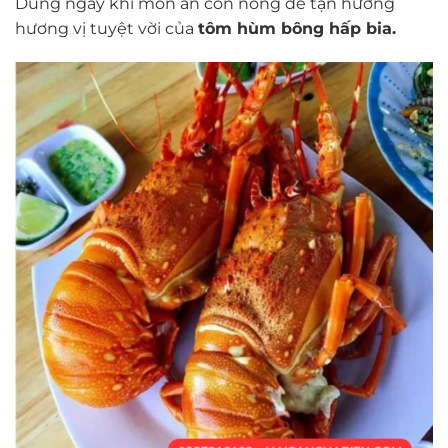
Dùng ngay khi món ăn còn nóng để tận hưởng
hương vị tuyệt vời của
tôm hùm bông hấp bia.