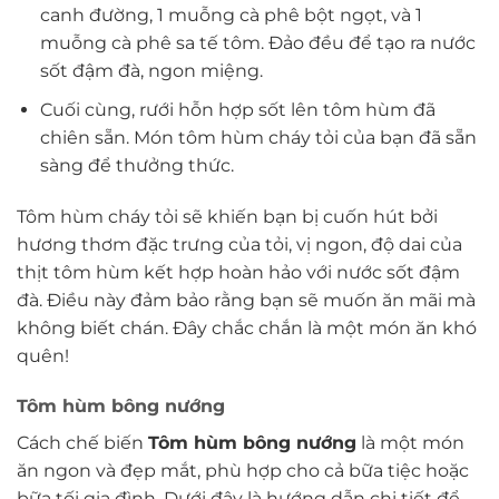
canh đường, 1 muỗng cà phê bột ngọt, và 1
muỗng cà phê sa tế tôm. Đảo đều để tạo ra nước
sốt đậm đà, ngon miệng.
Cuối cùng, rưới hỗn hợp sốt lên tôm hùm đã
chiên sẵn. Món tôm hùm cháy tỏi của bạn đã sẵn
sàng để thưởng thức.
Tôm hùm cháy tỏi sẽ khiến bạn bị cuốn hút bởi
hương thơm đặc trưng của tỏi, vị ngon, độ dai của
thịt tôm hùm kết hợp hoàn hảo với nước sốt đậm
đà. Điều này đảm bảo rằng bạn sẽ muốn ăn mãi mà
không biết chán. Đây chắc chắn là một món ăn khó
quên!
Tôm hùm bông nướng
Cách chế biến
Tôm hùm bông nướng
là một món
ăn ngon và đẹp mắt, phù hợp cho cả bữa tiệc hoặc
bữa tối gia đình. Dưới đây là hướng dẫn chi tiết để