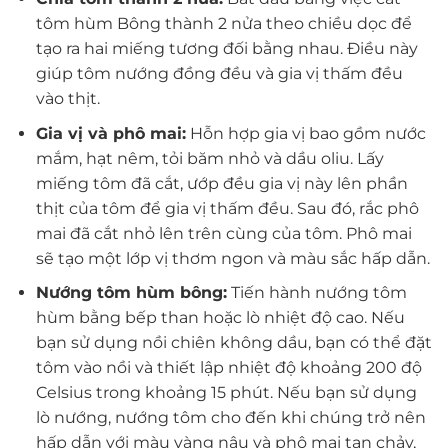
tôm hùm Bông thành 2 nửa theo chiều dọc để
tạo ra hai miếng tương đối bằng nhau. Điều này
giúp tôm nướng đồng đều và gia vị thấm đều
vào thịt.
Gia vị và phô mai:
Hỗn hợp gia vị bao gồm nước
mắm, hạt nêm, tỏi băm nhỏ và dầu oliu. Lấy
miếng tôm đã cắt, ướp đều gia vị này lên phần
thịt của tôm để gia vị thấm đều. Sau đó, rắc phô
mai đã cắt nhỏ lên trên cùng của tôm. Phô mai
sẽ tạo một lớp vị thơm ngon và màu sắc hấp dẫn.
Nướng tôm hùm bông:
Tiến hành nướng tôm
hùm bằng bếp than hoặc lò nhiệt độ cao. Nếu
bạn sử dụng nồi chiên không dầu, bạn có thể đặt
tôm vào nồi và thiết lập nhiệt độ khoảng 200 độ
Celsius trong khoảng 15 phút. Nếu bạn sử dụng
lò nướng, nướng tôm cho đến khi chúng trở nên
hấp dẫn với màu vàng nâu và phô mai tan chảy,