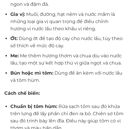
ngon và đậm đà.
Gia vị:
Muối, đường, hạt nêm và nước mắm là
những loại gia vị quan trọng để điều chỉnh
hương vị nước lẩu theo khẩu vị riêng.
Ớt:
Dùng ớt để tạo độ cay cho nước lẩu, tùy theo
sở thích về mức độ cay.
Me:
Me thêm hương thơm và chua dịu vào nước
lẩu, tạo một sự kết hợp thú vị giữa ngọt và chua.
Bún hoặc mì tôm:
Dùng để ăn kèm với nước lẩu
và tôm hùm.
Cách chế biến:
Chuẩn bị tôm hùm:
Rửa sạch tôm sau đó khứa
trên lưng để lấy phần chỉ đen ra bỏ. Chiên sơ tôm
sau đó trình bày lên đĩa. Điều này giúp tôm có vị
thơm và màu hấp dẫn.