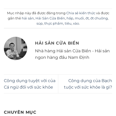
Mục nhập này đã được đăng trong
Chia sẻ kiến thức
và được
gắn thẻ
hải sản
,
Hải Sản Cửa Biển
,
hấp
,
muối
,
ớt
,
ớt chuông
,
súp
,
thực phẩm
,
tiêu
,
xào
.
HẢI SẢN CỬA BIỂN
Nhà hàng Hải sản Cửa Biển - Hải sản
ngon hàng đầu Nam Định
Công dụng tuyệt vời của
Công dụng của Bạch
Cá ngừ đối với sức khỏe
tuộc với sức khỏe là gì?
CHUYÊN MỤC