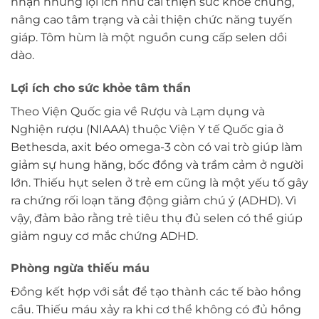
nhận những lợi ích như cải thiện sức khỏe chung,
nâng cao tâm trạng và cải thiện chức năng tuyến
giáp. Tôm hùm là một nguồn cung cấp selen dồi
dào.
Lợi ích cho sức khỏe tâm thần
Theo Viện Quốc gia về Rượu và Lạm dụng và
Nghiện rượu (NIAAA) thuộc Viện Y tế Quốc gia ở
Bethesda, axit béo omega-3 còn có vai trò giúp làm
giảm sự hung hăng, bốc đồng và trầm cảm ở người
lớn. Thiếu hụt selen ở trẻ em cũng là một yếu tố gây
ra chứng rối loạn tăng động giảm chú ý (ADHD). Vì
vậy, đảm bảo rằng trẻ tiêu thụ đủ selen có thể giúp
giảm nguy cơ mắc chứng ADHD.
Phòng ngừa thiếu máu
Đồng kết hợp với sắt để tạo thành các tế bào hồng
cầu. Thiếu máu xảy ra khi cơ thể không có đủ hồng