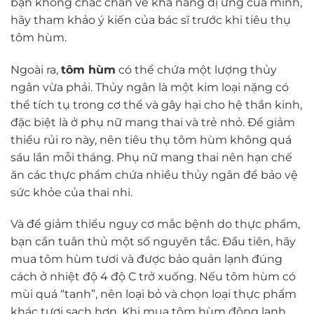
bạn không chắc chắn về khả năng dị ứng của mình,
hãy tham khảo ý kiến của bác sĩ trước khi tiêu thụ
tôm hùm.
Ngoài ra,
tôm hùm
có thể chứa một lượng thủy
ngân vừa phải. Thủy ngân là một kim loại nặng có
thể tích tụ trong cơ thể và gây hại cho hệ thần kinh,
đặc biệt là ở phụ nữ mang thai và trẻ nhỏ. Để giảm
thiểu rủi ro này, nên tiêu thụ tôm hùm không quá
sáu lần mỗi tháng. Phụ nữ mang thai nên hạn chế
ăn các thực phẩm chứa nhiều thủy ngân để bảo vệ
sức khỏe của thai nhi.
Và để giảm thiểu nguy cơ mắc bệnh do thực phẩm,
bạn cần tuân thủ một số nguyên tắc. Đầu tiên, hãy
mua tôm hùm tươi và được bảo quản lạnh đúng
cách ở nhiệt độ 4 độ C trở xuống. Nếu tôm hùm có
mùi quá “tanh”, nên loại bỏ và chọn loại thực phẩm
khác tươi sạch hơn. Khi mua tôm hùm đông lạnh,