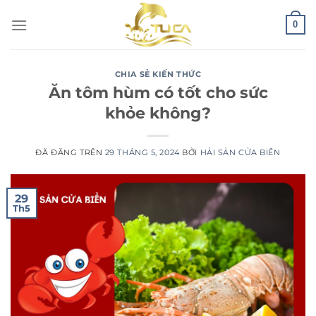
Chuyển
0
đến
nội
dung
CHIA SẺ KIẾN THỨC
Ăn tôm hùm có tốt cho sức
khỏe không?
ĐÃ ĐĂNG TRÊN
29 THÁNG 5, 2024
BỞI
HẢI SẢN CỬA BIỂN
29
Th5