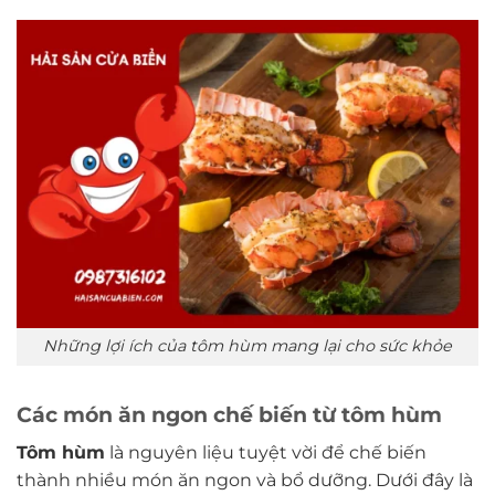
Những lợi ích của tôm hùm mang lại cho sức khỏe
Các món ăn ngon chế biến từ tôm hùm
Tôm hùm
là nguyên liệu tuyệt vời để chế biến
thành nhiều món ăn ngon và bổ dưỡng. Dưới đây là