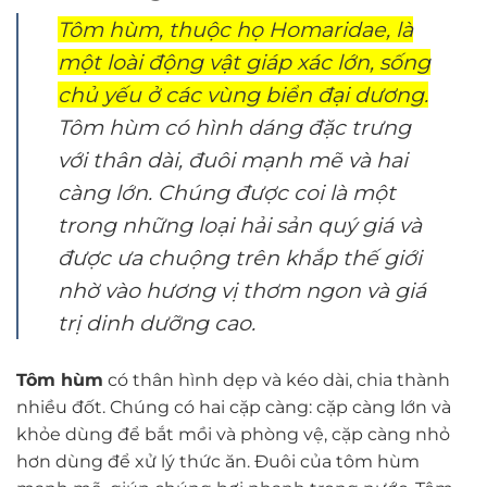
Tôm hùm, thuộc họ Homaridae, là
một loài động vật giáp xác lớn, sống
chủ yếu ở các vùng biển đại dương.
Tôm hùm có hình dáng đặc trưng
với thân dài, đuôi mạnh mẽ và hai
càng lớn. Chúng được coi là một
trong những loại hải sản quý giá và
được ưa chuộng trên khắp thế giới
nhờ vào hương vị thơm ngon và giá
trị dinh dưỡng cao.
Tôm hùm
có thân hình dẹp và kéo dài, chia thành
nhiều đốt. Chúng có hai cặp càng: cặp càng lớn và
khỏe dùng để bắt mồi và phòng vệ, cặp càng nhỏ
hơn dùng để xử lý thức ăn. Đuôi của tôm hùm