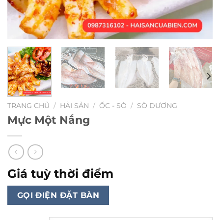
TRANG CHỦ
/
HẢI SẢN
/
ỐC - SÒ
/
SÒ DƯƠNG
Mực Một Nắng
Giá tuỳ thời điểm
GỌI ĐIỆN ĐẶT BÀN