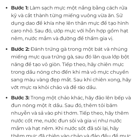
Bước 1:
Làm sạch mực một nắng bằng cách rửa
kỹ và cắt thành từng miếng vuông vừa ăn. Sử
dụng dao để khía nhẹ lên thân mực để tạo hình
caro nhỏ. Sau đó, ướp mực với hỗn hợp gồm hạt
nêm, nước mắm và đường để thấm gia vị.
Bước 2:
Đánh trứng gà trong một bát và nhúng
miếng mực qua trứng gà, sau đó lăn qua lớp bột
năng để tạo vỏ giòn. Tiếp theo, hãy chiên mực
trong dầu nóng cho đến khi mà vỏ mực chuyển
sang màu vàng đẹp mắt. Sau khi chiên xong, hãy
vớt mực ra khỏi chảo và để ráo dầu.
Bước 3:
Trong một chảo khác, hãy đảo lên bếp và
đun nóng một ít dầu. Sau đó, thêm tỏi băm
nhuyễn và sả vào phi thơm. Tiếp theo, hãy thêm
nước cốt me, nước đun sôi và gia vị như nước
mắm và hạt nêm. Khi nước sốt đã sôi lại, hãy
thêm mực đã chiên vào chảo và đảo đều để mực