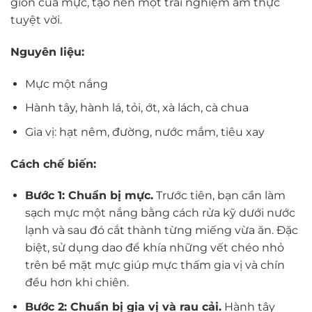
giòn của mực, tạo nên một trải nghiệm ẩm thực
tuyệt vời.
Nguyên liệu:
Mực một nắng
Hành tây, hành lá, tỏi, ớt, xà lách, cà chua
Gia vị: hạt nêm, đường, nước mắm, tiêu xay
Cách chế biến:
Bước 1: Chuẩn bị mực.
Trước tiên, bạn cần làm
sạch mực một nắng bằng cách rửa kỹ dưới nước
lạnh và sau đó cắt thành từng miếng vừa ăn. Đặc
biệt, sử dụng dao để khía những vết chéo nhỏ
trên bề mặt mực giúp mực thấm gia vị và chín
đều hơn khi chiên.
Bước 2: Chuẩn bị gia vị và rau cải.
Hành tây