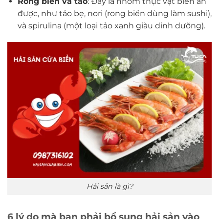
Rong biển và tảo
: Đây là nhóm thực vật biển ăn
được, như tảo bẹ, nori (rong biển dùng làm sushi),
và spirulina (một loại tảo xanh giàu dinh dưỡng).
Hải sản là gì?
6 lý do mà bạn phải bổ sung hải sản vào