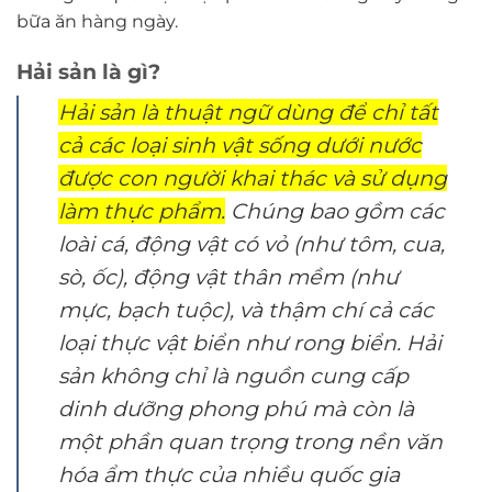
bữa ăn hàng ngày.
Hải sản là gì?
Hải sản là thuật ngữ dùng để chỉ tất
cả các loại sinh vật sống dưới nước
được con người khai thác và sử dụng
làm thực phẩm.
Chúng bao gồm các
loài cá, động vật có vỏ (như tôm, cua,
sò, ốc), động vật thân mềm (như
mực, bạch tuộc), và thậm chí cả các
loại thực vật biển như rong biển. Hải
sản không chỉ là nguồn cung cấp
dinh dưỡng phong phú mà còn là
một phần quan trọng trong nền văn
hóa ẩm thực của nhiều quốc gia