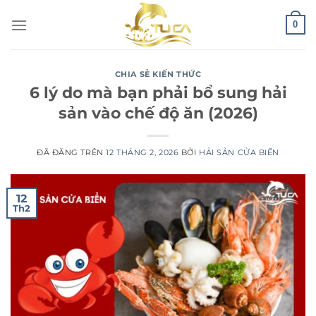
Chuyển
0
đến
nội
dung
CHIA SẺ KIẾN THỨC
6 lý do mà bạn phải bổ sung hải
sản vào chế độ ăn (2026)
ĐÃ ĐĂNG TRÊN
12 THÁNG 2, 2026
BỞI
HẢI SẢN CỬA BIỂN
12
Th2