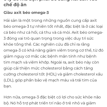
chế độ ăn
Giàu axit béo omega-3
Hải sản là một trong những nguồn cung cấp axit
béo omega-3 tự nhiên tốt nhất, đặc biệt là ở các loại
cá béo như cá hồi, cá thu và cá mòi. Axit béo omega-
3 đóng vai trò quan trọng trong việc duy trì sức
khỏe tổng thể. Các nghiên cứu đã chỉ ra rằng
omega-3 có khả năng giảm viêm trong cơ thể, từ đó
giảm nguy cơ mắc các bệnh mãn tính như bệnh
tim mạch và viêm khớp. Ngoài ra, axit béo này còn
giúp cải thiện mức cholesterol bằng cách tăng
cường cholesterol tốt (HDL) và giảm cholesterol xấu
(LDL), góp phần bảo vệ mạch máu và trái tim của
bạn.
Hơn nữa, omega-3 đặc biệt có lợi cho sức khỏe não
bộ. Nó hỗ trợ phát triển trí não ở trẻ nhỏ và giảm