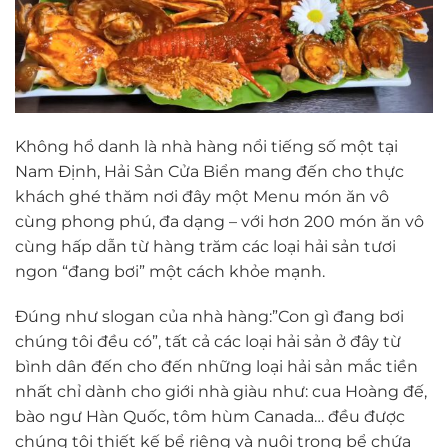
Không hổ danh là nhà hàng nổi tiếng số một tại
Nam Định, Hải Sản Cửa Biển mang đến cho thực
khách ghé thăm nơi đây một Menu món ăn vô
cùng phong phú, đa dạng – với hơn 200 món ăn vô
cùng hấp dẫn từ hàng trăm các loại hải sản tươi
ngon “đang bơi” một cách khỏe mạnh.
Đúng như slogan của nhà hàng:”Con gì đang bơi
chúng tôi đều có”, tất cả các loại hải sản ở đây từ
bình dân đến cho đến những loại hải sản mắc tiền
nhất chỉ dành cho giới nhà giàu như: cua Hoàng đế,
bào ngư Hàn Quốc, tôm hùm Canada… đều được
chúng tôi thiết kế bể riêng và nuôi trong bể chứa