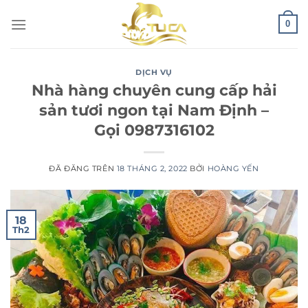
Chuyển
0
đến
nội
dung
DỊCH VỤ
Nhà hàng chuyên cung cấp hải
sản tươi ngon tại Nam Định –
Gọi 0987316102
ĐÃ ĐĂNG TRÊN
18 THÁNG 2, 2022
BỞI
HOÀNG YẾN
18
Th2