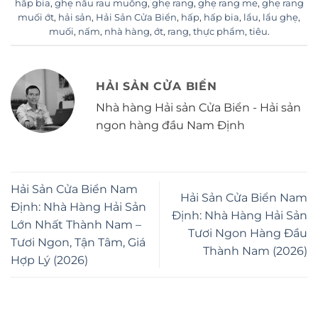
hấp bia
,
ghẹ nấu rau muống
,
ghẹ rang
,
ghẹ rang me
,
ghẹ rang
muối ớt
,
hải sản
,
Hải Sản Cửa Biển
,
hấp
,
hấp bia
,
lẩu
,
lẩu ghẹ
,
muối
,
nấm
,
nhà hàng
,
ớt
,
rang
,
thực phẩm
,
tiêu
.
HẢI SẢN CỬA BIỂN
Nhà hàng Hải sản Cửa Biển - Hải sản
ngon hàng đầu Nam Định
Hải Sản Cửa Biển Nam
Hải Sản Cửa Biển Nam
Định: Nhà Hàng Hải Sản
Định: Nhà Hàng Hải Sản
Lớn Nhất Thành Nam –
Tươi Ngon Hàng Đầu
Tươi Ngon, Tận Tâm, Giá
Thành Nam (2026)
Hợp Lý (2026)