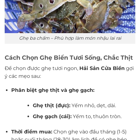
Ghẹ ba chấm – Phù hợp làm món nhậu lai rai
Cách Chọn Ghẹ Biển Tươi Sống, Chắc Thịt
Để chọn được ghẹ tươi ngon,
Hải Sản Cửa Biển
gợi
ý các mẹo sau:
Phân biệt ghẹ thịt và ghẹ gạch:
Ghẹ thịt (đực):
Yếm nhỏ, dẹt, dài.
Ghẹ gạch (cái):
Yếm to, thuôn tròn.
Thời điểm mua:
Chọn ghẹ vào đầu tháng (1-5)
hoặc cuối tháng (28-30) âm lịch để có ghẹ béo,