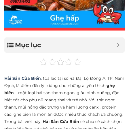
Mục lục
Hải Sản Cửa Biển
, tọa lạc tại số 43 Đại Lộ Đông A, TP. Nam
Định, là điểm đến lý tưởng cho những ai yêu thích
ghẹ
biển
– một loại hải sản thơm ngon, giàu dinh dưỡng, đặc
biệt tốt cho phụ nữ mang thai và trẻ nhỏ. Với thịt ngọt
thanh, mùi nồng đặc trưng và hàm lượng canxi, protein
cao, ghẹ biển là món ăn được nhiều thực khách ưa chuộng.
Trong bài viết này,
Hải Sản Cửa Biển
sẽ chia sẻ cách chọn
ghẹ tươi sống, sơ chế, bảo quản và các món ăn hấp dẫn