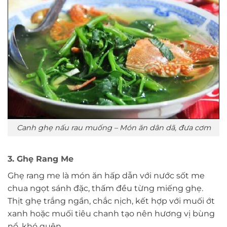
Canh ghẹ nấu rau muống – Món ăn dân dã, đưa cơm
3. Ghẹ Rang Me
Ghẹ rang me là món ăn hấp dẫn với nước sốt me
chua ngọt sánh đặc, thấm đều từng miếng ghẹ.
Thịt ghẹ trắng ngần, chắc nịch, kết hợp với muối ớt
xanh hoặc muối tiêu chanh tạo nên hương vị bùng
nổ, khó quên.