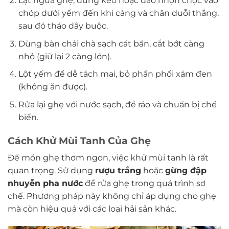
Lật ngửa ghẹ, dùng kéo hoặc dao nhọn chọc vào
chóp dưới yếm đến khi càng và chân duỗi thẳng,
sau đó tháo dây buộc.
Dùng bàn chải chà sạch cát bẩn, cắt bớt càng
nhỏ (giữ lại 2 càng lớn).
Lột yếm để dễ tách mai, bỏ phần phổi xám đen
(không ăn được).
Rửa lại ghẹ với nước sạch, để ráo và chuẩn bị chế
biến.
Cách Khử Mùi Tanh Của Ghẹ
Để món ghẹ thơm ngon, việc khử mùi tanh là rất
quan trọng. Sử dụng
rượu trắng
hoặc
gừng đập
nhuyễn pha nước
để rửa ghẹ trong quá trình sơ
chế. Phương pháp này không chỉ áp dụng cho ghẹ
mà còn hiệu quả với các loại hải sản khác.