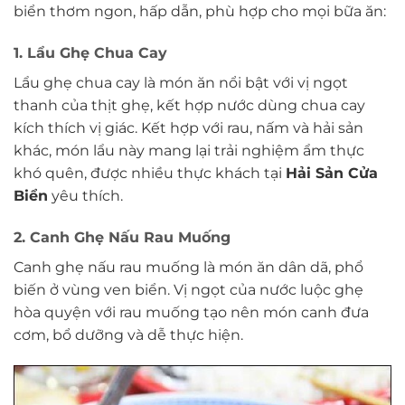
biển thơm ngon, hấp dẫn, phù hợp cho mọi bữa ăn:
1. Lẩu Ghẹ Chua Cay
Lẩu ghẹ chua cay là món ăn nổi bật với vị ngọt
thanh của thịt ghẹ, kết hợp nước dùng chua cay
kích thích vị giác. Kết hợp với rau, nấm và hải sản
khác, món lẩu này mang lại trải nghiệm ẩm thực
khó quên, được nhiều thực khách tại
Hải Sản Cửa
Biển
yêu thích.
2. Canh Ghẹ Nấu Rau Muống
Canh ghẹ nấu rau muống là món ăn dân dã, phổ
biến ở vùng ven biển. Vị ngọt của nước luộc ghẹ
hòa quyện với rau muống tạo nên món canh đưa
cơm, bổ dưỡng và dễ thực hiện.