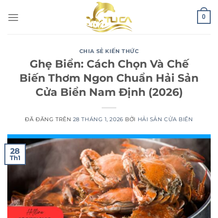
Chuyển
0
đến
nội
dung
CHIA SẺ KIẾN THỨC
Ghẹ Biển: Cách Chọn Và Chế
Biến Thơm Ngon Chuẩn Hải Sản
Cửa Biển Nam Định (2026)
ĐÃ ĐĂNG TRÊN
28 THÁNG 1, 2026
BỞI
HẢI SẢN CỬA BIỂN
28
Th1