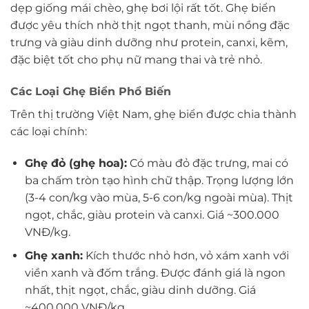
dẹp giống mái chèo, ghẹ bơi lội rất tốt. Ghẹ biển
được yêu thích nhờ thịt ngọt thanh, mùi nồng đặc
trưng và giàu dinh dưỡng như protein, canxi, kẽm,
đặc biệt tốt cho phụ nữ mang thai và trẻ nhỏ.
Các Loại Ghẹ Biển Phổ Biến
Trên thị trường Việt Nam, ghẹ biển được chia thành
các loại chính:
Ghẹ đỏ (ghẹ hoa):
Có màu đỏ đặc trưng, mai có
ba chấm tròn tạo hình chữ thập. Trọng lượng lớn
(3-4 con/kg vào mùa, 5-6 con/kg ngoài mùa). Thịt
ngọt, chắc, giàu protein và canxi. Giá ~300.000
VNĐ/kg.
Ghẹ xanh:
Kích thước nhỏ hơn, vỏ xám xanh với
viền xanh và đốm trắng. Được đánh giá là ngon
nhất, thịt ngọt, chắc, giàu dinh dưỡng. Giá
~400.000 VNĐ/kg.