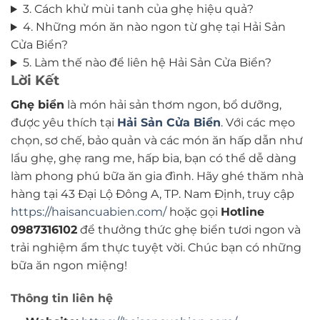
3. Cách khử mùi tanh của ghẹ hiệu quả?
4. Những món ăn nào ngon từ ghẹ tại Hải Sản
Cửa Biển?
5. Làm thế nào để liên hệ Hải Sản Cửa Biển?
Lời Kết
Ghẹ biển
là món hải sản thơm ngon, bổ dưỡng,
được yêu thích tại
Hải Sản Cửa Biển
. Với các mẹo
chọn, sơ chế, bảo quản và các món ăn hấp dẫn như
lẩu ghẹ, ghẹ rang me, hấp bia, bạn có thể dễ dàng
làm phong phú bữa ăn gia đình. Hãy ghé thăm nhà
hàng tại 43 Đại Lộ Đông A, TP. Nam Định, truy cập
https://haisancuabien.com/
hoặc gọi
Hotline
0987316102
để thưởng thức ghẹ biển tươi ngon và
trải nghiệm ẩm thực tuyệt vời. Chúc bạn có những
bữa ăn ngon miệng!
Thông tin liên hệ