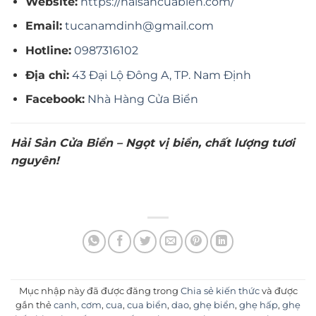
Website:
https://haisancuabien.com/
Email:
tucanamdinh@gmail.com
Hotline:
0987316102
Địa chỉ:
43 Đại Lộ Đông A, TP. Nam Định
Facebook:
Nhà Hàng Cửa Biển
Hải Sản Cửa Biển – Ngọt vị biển, chất lượng tươi
nguyên!
Mục nhập này đã được đăng trong
Chia sẻ kiến thức
và được
gắn thẻ
canh
,
cơm
,
cua
,
cua biển
,
dao
,
ghẹ biển
,
ghẹ hấp
,
ghẹ