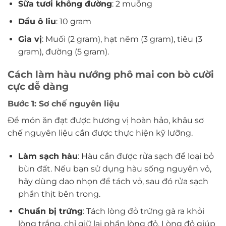
Sữa tươi không đường
: 2 muỗng
Dầu ô liu
: 10 gram
Gia vị
: Muối (2 gram), hạt nêm (3 gram), tiêu (3
gram), đường (5 gram).
Cách làm hàu nướng phô mai con bò cười
cực dễ dàng
Bước 1: Sơ chế nguyên liệu
Để món ăn đạt được hương vị hoàn hảo, khâu sơ
chế nguyên liệu cần được thực hiện kỹ lưỡng.
Làm sạch hàu
: Hàu cần được rửa sạch để loại bỏ
bùn đất. Nếu bạn sử dụng hàu sống nguyên vỏ,
hãy dùng dao nhọn để tách vỏ, sau đó rửa sạch
phần thịt bên trong.
Chuẩn bị trứng
: Tách lòng đỏ trứng gà ra khỏi
lòng trắng, chỉ giữ lại phần lòng đỏ. Lòng đỏ giúp