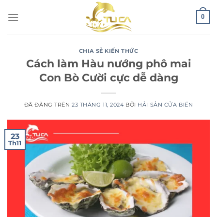
Chuyển
0
đến
nội
dung
CHIA SẺ KIẾN THỨC
Cách làm Hàu nướng phô mai
Con Bò Cười cực dễ dàng
ĐÃ ĐĂNG TRÊN
23 THÁNG 11, 2024
BỞI
HẢI SẢN CỬA BIỂN
23
Th11