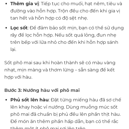
Thêm gia vị
: Tiếp tục cho muối, hạt nêm, tiêu và
đường vào hỗn hợp. Trộn đều cho đến khi gia vị
tan hết và hỗn hợp có độ sệt nhẹ.
Lọc sốt
: Để đảm bảo sốt mịn, bạn có thể sử dụng
rây để lọc hỗn hợp. Nếu sốt quá lỏng, đun nhẹ
trên bếp với lửa nhỏ cho đến khi hỗn hợp sánh
lại.
Sốt phô mai sau khi hoàn thành sẽ có màu vàng
nhạt, mịn màng và thơm lừng – sẵn sàng để kết
hợp với hàu.
Bước 3: Nướng hàu với phô mai
Phủ sốt lên hàu
: Đặt từng miếng hàu đã sơ chế
lên khay hoặc vỉ nướng. Dùng muỗng múc sốt
phô mai đã chuẩn bị phủ đều lên phần thịt hàu.
Để món ăn thêm phần hấp dẫn, bạn có thể rắc
thêm một ít phô mai sợi lên trên.