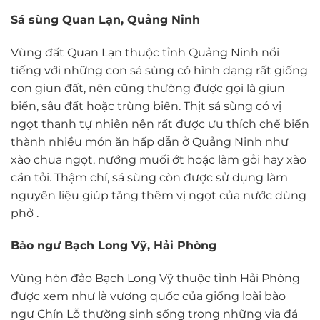
Sá sùng Quan Lạn, Quảng Ninh
Vùng đất Quan Lạn thuộc tỉnh Quảng Ninh nổi
tiếng với những con sá sùng có hình dạng rất giống
con giun đất, nên cũng thường được gọi là giun
biển, sâu đất hoặc trùng biển. Thịt sá sùng có vị
ngọt thanh tự nhiên nên rất được ưu thích chế biến
thành nhiều món ăn hấp dẫn ở Quảng Ninh như
xào chua ngọt, nướng muối ớt hoặc làm gỏi hay xào
cần tỏi. Thậm chí, sá sùng còn được sử dụng làm
nguyên liệu giúp tăng thêm vị ngọt của nước dùng
phở .
Bào ngư Bạch Long Vỹ, Hải Phòng
Vùng hòn đảo Bạch Long Vỹ thuộc tỉnh Hải Phòng
được xem như là vương quốc của giống loài bào
ngư Chín Lỗ thường sinh sống trong những vỉa đá