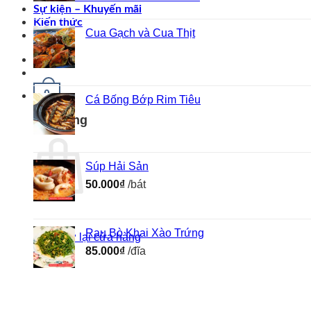
Sự kiện – Khuyến mãi
Kiến thức
Cua Gạch và Cua Thịt
Liên hệ
0
Cá Bống Bớp Rim Tiêu
Giỏ hàng
Súp Hải Sản
50.000
₫
/bát
Rau Bò Khai Xào Trứng
Quay trở lại cửa hàng
85.000
₫
/đĩa