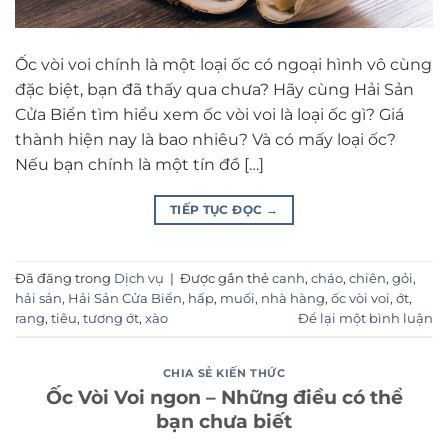
Ốc vòi voi chính là một loại ốc có ngoại hình vô cùng
đặc biệt, bạn đã thấy qua chưa? Hãy cùng Hải Sản
Cửa Biển tìm hiểu xem ốc vòi voi là loại ốc gì? Giá
thành hiện nay là bao nhiêu? Và có mấy loại ốc?
Nếu bạn chính là một tín đồ […]
TIẾP TỤC ĐỌC
→
Đã đăng trong
Dịch vụ
|
Được gắn thẻ
canh
,
cháo
,
chiên
,
gỏi
,
hải sản
,
Hải Sản Cửa Biển
,
hấp
,
muối
,
nhà hàng
,
ốc vòi voi
,
ớt
,
rang
,
tiêu
,
tương ớt
,
xào
Để lại một bình luận
CHIA SẺ KIẾN THỨC
Ốc Vòi Voi ngon – Những điều có thể
bạn chưa biết