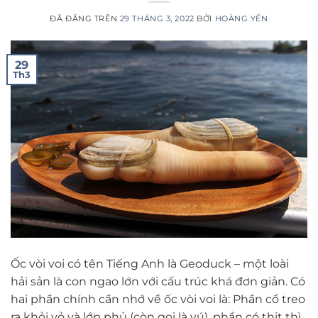
ĐÃ ĐĂNG TRÊN
29 THÁNG 3, 2022
BỞI
HOÀNG YẾN
29
Th3
Ốc vòi voi có tên Tiếng Anh là Geoduck – một loài
hải sản là con ngao lớn với cấu trúc khá đơn giản. Có
hai phần chính cần nhớ về ốc vòi voi là: Phần cổ treo
ra khỏi vỏ và lớp phủ (còn gọi là vú), phần có thịt thì