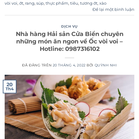
vòi voi
,
ớt
,
rang
,
súp
,
thực phẩm
,
tiêu
,
tương ớt
,
xào
Để lại một bình luận
DỊCH VỤ
Nhà hàng Hải sản Cửa Biển chuyên
những món ăn ngon về Ốc vòi voi –
Hotline: 0987316102
ĐÃ ĐĂNG TRÊN
20 THÁNG 4, 2022
BỞI
QUỲNH NHI
20
Th4