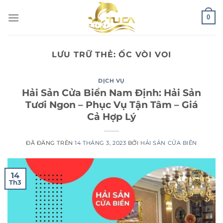
Chuyển
0
đến
nội
dung
LƯU TRỮ THẺ:
ỐC VÒI VOI
DỊCH VỤ
Hải Sản Cửa Biển Nam Định: Hải Sản
Tươi Ngon – Phục Vụ Tận Tâm – Giá
Cả Hợp Lý
ĐÃ ĐĂNG TRÊN
14 THÁNG 3, 2023
BỞI
HẢI SẢN CỬA BIỂN
14
Th3