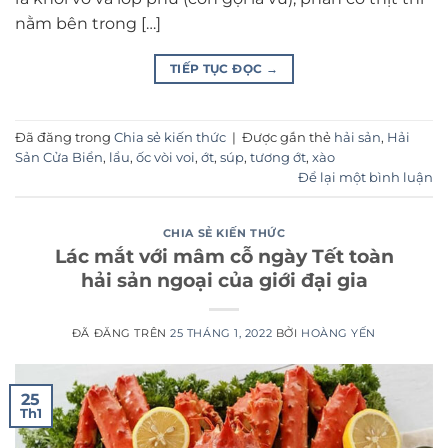
nằm bên trong […]
TIẾP TỤC ĐỌC
→
Đã đăng trong
Chia sẻ kiến thức
|
Được gắn thẻ
hải sản
,
Hải
Sản Cửa Biển
,
lẩu
,
ốc vòi voi
,
ớt
,
súp
,
tương ớt
,
xào
Để lại một bình luận
CHIA SẺ KIẾN THỨC
Lác mắt với mâm cỗ ngày Tết toàn
hải sản ngoại của giới đại gia
ĐÃ ĐĂNG TRÊN
25 THÁNG 1, 2022
BỞI
HOÀNG YẾN
25
Th1