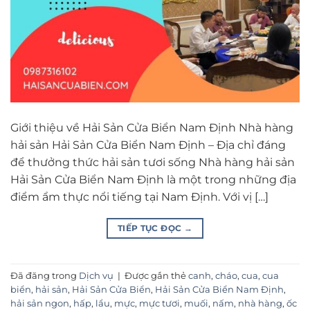
Giới thiệu về Hải Sản Cửa Biển Nam Định Nhà hàng
hải sản Hải Sản Cửa Biển Nam Định – Địa chỉ đáng
để thưởng thức hải sản tươi sống Nhà hàng hải sản
Hải Sản Cửa Biển Nam Định là một trong những địa
điểm ẩm thực nổi tiếng tại Nam Định. Với vị […]
TIẾP TỤC ĐỌC
→
Đã đăng trong
Dịch vụ
|
Được gắn thẻ
canh
,
cháo
,
cua
,
cua
biển
,
hải sản
,
Hải Sản Cửa Biển
,
Hải Sản Cửa Biển Nam Định
,
hải sản ngon
,
hấp
,
lẩu
,
mực
,
mực tươi
,
muối
,
nấm
,
nhà hàng
,
ốc