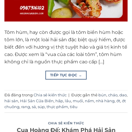
Tôm hùm, hay còn được gọi là tôm biển hùm hoặc
tôm lớn, là một loài hải sản đặc biệt quý hiếm, được
biết đến với hương vị thịt tuyệt hảo và giá trị kinh tế
cao. Được xem là “vua của các loài tôm”, tôm hùm
không chỉ là nguồn thực phẩm cao cấp […]
TIẾP TỤC ĐỌC
→
Đã đăng trong
Chia sẻ kiến thức
|
Được gắn thẻ
bún
,
cháo
,
dao
,
hải sản
,
Hải Sản Cửa Biển
,
hấp
,
lẩu
,
muối
,
nấm
,
nhà hàng
,
ớt
,
ớt
chuông
,
rang
,
sả
,
súp
,
thực phẩm
,
tiêu
CHIA SẺ KIẾN THỨC
Cua Hoàng Đế: Khám Phá Hải Sản