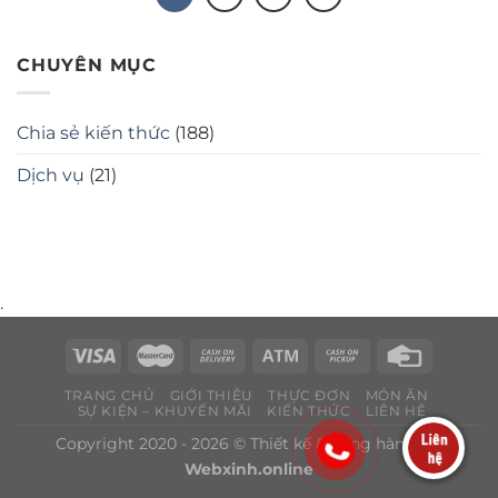
CHUYÊN MỤC
Chia sẻ kiến thức
(188)
Dịch vụ
(21)
.
TRANG CHỦ
GIỚI THIỆU
THỰC ĐƠN
MÓN ĂN
SỰ KIỆN – KHUYẾN MÃI
KIẾN THỨC
LIÊN HỆ
Copyright 2020 - 2026 © Thiết kế & đồng hành bởi
Webxinh.online