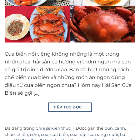
Cua biển nổi tiếng không những là một trong
những loại hải sản có hương vị thơm ngon mà còn
có giá trị dinh dưỡng cao. Bạn đã biết những cách
chế biến cua biển và những món ăn ngon đúng
điệu từ cua biển ngon chưa? Hôm nay Hải Sản Cửa
Biển sẽ gợi […]
TIẾP TỤC ĐỌC
→
Đã đăng trong
Chia sẻ kiến thức
|
Được gắn thẻ
bún
,
canh
,
cháo
,
chiên
,
cơm
,
cua
,
cua biển
,
cua hấp
,
cua rang muối
,
hải