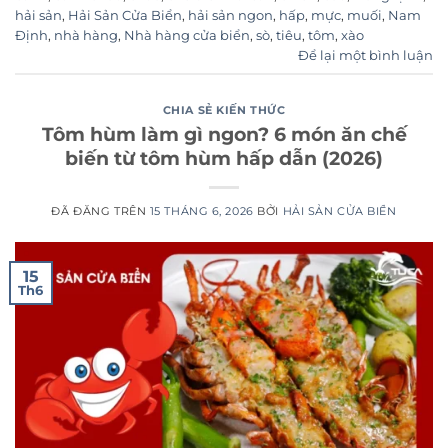
hải sản
,
Hải Sản Cửa Biển
,
hải sản ngon
,
hấp
,
mực
,
muối
,
Nam
Định
,
nhà hàng
,
Nhà hàng cửa biển
,
sò
,
tiêu
,
tôm
,
xào
Để lại một bình luận
CHIA SẺ KIẾN THỨC
Tôm hùm làm gì ngon? 6 món ăn chế
biến từ tôm hùm hấp dẫn (2026)
ĐÃ ĐĂNG TRÊN
15 THÁNG 6, 2026
BỞI
HẢI SẢN CỬA BIỂN
15
Th6