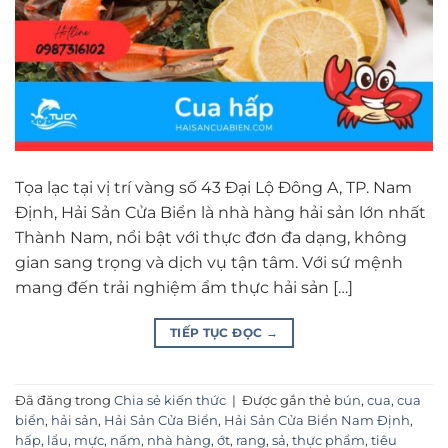
Tọa lạc tại vị trí vàng số 43 Đại Lộ Đông A, TP. Nam
Định, Hải Sản Cửa Biển là nhà hàng hải sản lớn nhất
Thành Nam, nổi bật với thực đơn đa dạng, không
gian sang trọng và dịch vụ tận tâm. Với sứ mệnh
mang đến trải nghiệm ẩm thực hải sản […]
TIẾP TỤC ĐỌC
→
Đã đăng trong
Chia sẻ kiến thức
|
Được gắn thẻ
bún
,
cua
,
cua
biển
,
hải sản
,
Hải Sản Cửa Biển
,
Hải Sản Cửa Biển Nam Định
,
hấp
,
lẩu
,
mực
,
nấm
,
nhà hàng
,
ớt
,
rang
,
sả
,
thực phẩm
,
tiêu