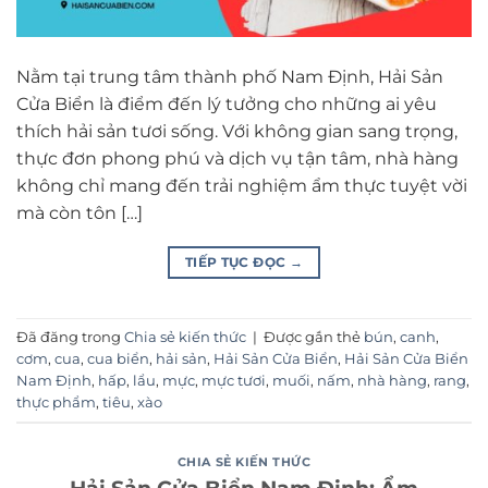
Nằm tại trung tâm thành phố Nam Định, Hải Sản
Cửa Biển là điểm đến lý tưởng cho những ai yêu
thích hải sản tươi sống. Với không gian sang trọng,
thực đơn phong phú và dịch vụ tận tâm, nhà hàng
không chỉ mang đến trải nghiệm ẩm thực tuyệt vời
mà còn tôn […]
TIẾP TỤC ĐỌC
→
Đã đăng trong
Chia sẻ kiến thức
|
Được gắn thẻ
bún
,
canh
,
cơm
,
cua
,
cua biển
,
hải sản
,
Hải Sản Cửa Biển
,
Hải Sản Cửa Biển
Nam Định
,
hấp
,
lẩu
,
mực
,
mực tươi
,
muối
,
nấm
,
nhà hàng
,
rang
,
thực phẩm
,
tiêu
,
xào
CHIA SẺ KIẾN THỨC
Hải Sản Cửa Biển Nam Định: Ẩm