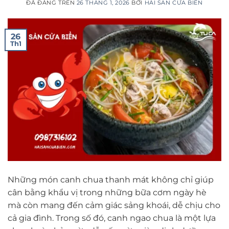
ĐÃ ĐĂNG TRÊN
26 THÁNG 1, 2026
BỞI
HẢI SẢN CỬA BIỂN
26
Th1
Những món canh chua thanh mát không chỉ giúp
cân bằng khẩu vị trong những bữa cơm ngày hè
mà còn mang đến cảm giác sảng khoái, dễ chịu cho
cả gia đình. Trong số đó, canh ngao chua là một lựa