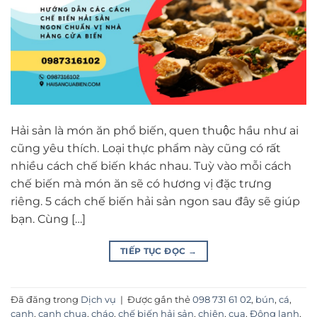
Hải sản là món ăn phổ biến, quen thuộc hầu như ai
cũng yêu thích. Loại thực phẩm này cũng có rất
nhiều cách chế biến khác nhau. Tuỳ vào mỗi cách
chế biến mà món ăn sẽ có hương vị đặc trưng
riêng. 5 cách chế biến hải sản ngon sau đây sẽ giúp
bạn. Cùng […]
TIẾP TỤC ĐỌC
→
Đã đăng trong
Dịch vụ
|
Được gắn thẻ
098 731 61 02
,
bún
,
cá
,
canh
,
canh chua
,
cháo
,
chế biến hải sản
,
chiên
,
cua
,
Đông lạnh
,