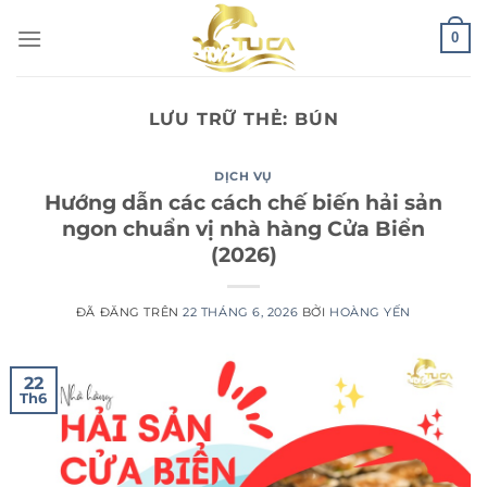
Chuyển
0
đến
nội
dung
LƯU TRỮ THẺ:
BÚN
DỊCH VỤ
Hướng dẫn các cách chế biến hải sản
ngon chuẩn vị nhà hàng Cửa Biển
(2026)
ĐÃ ĐĂNG TRÊN
22 THÁNG 6, 2026
BỞI
HOÀNG YẾN
22
Th6