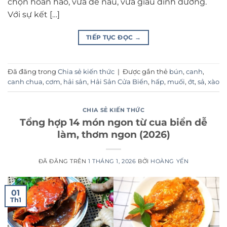
chọn hoàn hảo, vừa dễ nấu, vừa giàu dinh dưỡng.
Với sự kết […]
TIẾP TỤC ĐỌC
→
Đã đăng trong
Chia sẻ kiến thức
|
Được gắn thẻ
bún
,
canh
,
canh chua
,
cơm
,
hải sản
,
Hải Sản Cửa Biển
,
hấp
,
muối
,
ớt
,
sả
,
xào
CHIA SẺ KIẾN THỨC
Tổng hợp 14 món ngon từ cua biển dễ
làm, thơm ngon (2026)
ĐÃ ĐĂNG TRÊN
1 THÁNG 1, 2026
BỞI
HOÀNG YẾN
01
Th1