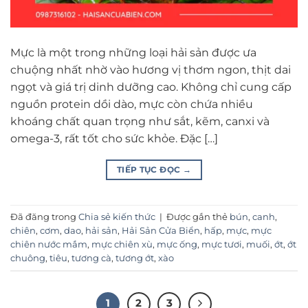
Mực là một trong những loại hải sản được ưa
chuộng nhất nhờ vào hương vị thơm ngon, thịt dai
ngọt và giá trị dinh dưỡng cao. Không chỉ cung cấp
nguồn protein dồi dào, mực còn chứa nhiều
khoáng chất quan trọng như sắt, kẽm, canxi và
omega-3, rất tốt cho sức khỏe. Đặc […]
TIẾP TỤC ĐỌC
→
Đã đăng trong
Chia sẻ kiến thức
|
Được gắn thẻ
bún
,
canh
,
chiên
,
cơm
,
dao
,
hải sản
,
Hải Sản Cửa Biển
,
hấp
,
mực
,
mực
chiên nước mắm
,
mực chiên xù
,
mực ống
,
mực tươi
,
muối
,
ớt
,
ớt
chuông
,
tiêu
,
tương cà
,
tương ớt
,
xào
1
2
3