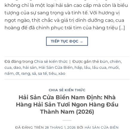
không chỉ là một loại hải sản cao cấp mà còn là biểu
tượng của sự sang trọng và tinh tế. Với hương vị
ngọt ngào, thịt chắc và giá trị dinh dưỡng cao, cua
hoàng đế đã chinh phục trái tim của hàng triệu […]
TIẾP TỤC ĐỌC
→
Đã đăng trong
Chia sẻ kiến thức
|
Được gắn thẻ
bún
,
chiên
,
cua
,
dao
,
hải sản
,
Hải Sản Cửa Biển
,
hấp
,
lẩu
,
lẩu cua
,
muối
,
nấm
,
ớt
,
rang
,
sả
,
sa tế
,
tiêu
,
xào
CHIA SẺ KIẾN THỨC
Hải Sản Cửa Biển Nam Định: Nhà
Hàng Hải Sản Tươi Ngon Hàng Đầu
Thành Nam (2026)
ĐÃ ĐĂNG TRÊN
28 THÁNG 1, 2026
BỞI
HẢI SẢN CỬA BIỂN