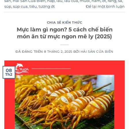
sản
,
Hải Sản Cửa Biển
,
hấp
,
lẩu
,
lẩu cua
,
muối
,
nấm
,
ớt
,
rang
,
sả
,
súp
,
súp cua
,
tiêu
,
tương ớt
Để lại một bình luận
CHIA SẺ KIẾN THỨC
Mực làm gì ngon? 5 cách chế biến
món ăn từ mực ngon mê ly (2025)
ĐÃ ĐĂNG TRÊN
8 THÁNG 2, 2025
BỞI
HẢI SẢN CỬA BIỂN
08
Th2