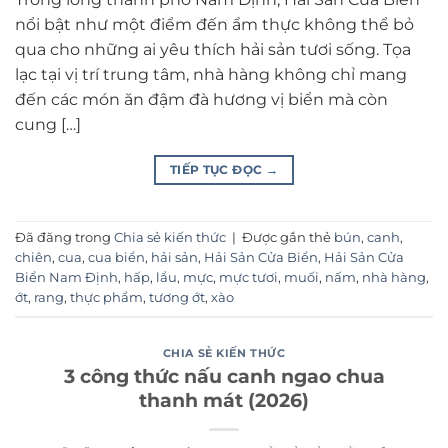
nổi bật như một điểm đến ẩm thực không thể bỏ
qua cho những ai yêu thích hải sản tươi sống. Tọa
lạc tại vị trí trung tâm, nhà hàng không chỉ mang
đến các món ăn đậm đà hương vị biển mà còn
cung […]
TIẾP TỤC ĐỌC
→
Đã đăng trong
Chia sẻ kiến thức
|
Được gắn thẻ
bún
,
canh
,
chiên
,
cua
,
cua biển
,
hải sản
,
Hải Sản Cửa Biển
,
Hải Sản Cửa
Biển Nam Định
,
hấp
,
lẩu
,
mực
,
mực tươi
,
muối
,
nấm
,
nhà hàng
,
ớt
,
rang
,
thực phẩm
,
tương ớt
,
xào
CHIA SẺ KIẾN THỨC
3 công thức nấu canh ngao chua
thanh mát (2026)