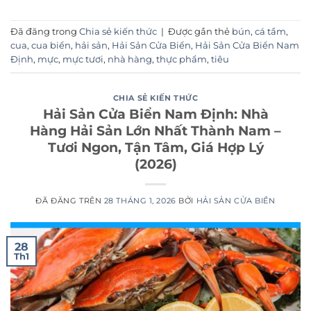
Đã đăng trong
Chia sẻ kiến thức
|
Được gắn thẻ
bún
,
cá tầm
,
cua
,
cua biển
,
hải sản
,
Hải Sản Cửa Biển
,
Hải Sản Cửa Biển Nam
Định
,
mực
,
mực tươi
,
nhà hàng
,
thực phẩm
,
tiêu
CHIA SẺ KIẾN THỨC
Hải Sản Cửa Biển Nam Định: Nhà
Hàng Hải Sản Lớn Nhất Thành Nam –
Tươi Ngon, Tận Tâm, Giá Hợp Lý
(2026)
ĐÃ ĐĂNG TRÊN
28 THÁNG 1, 2026
BỞI
HẢI SẢN CỬA BIỂN
28
Th1