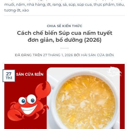
muối
,
nấm
,
nhà hàng
,
ớt
,
rang
,
sả
,
súp
,
súp cua
,
thực phẩm
,
tiêu
,
tương ớt
,
xào
CHIA SẺ KIẾN THỨC
Cách chế biến Súp cua nấm tuyết
đơn giản, bổ dưỡng (2026)
ĐÃ ĐĂNG TRÊN
27 THÁNG 1, 2026
BỞI
HẢI SẢN CỬA BIỂN
27
Th1