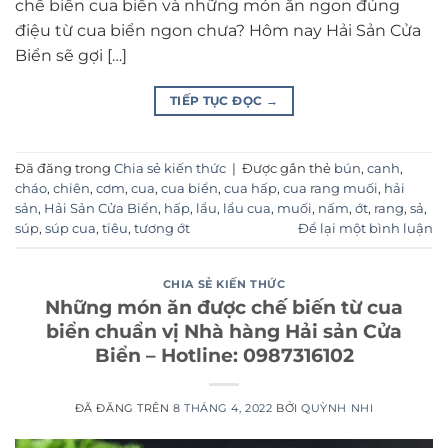
chế biến cua biển và những món ăn ngon đúng
điệu từ cua biển ngon chưa? Hôm nay Hải Sản Cửa
Biển sẽ gợi […]
TIẾP TỤC ĐỌC
→
Đã đăng trong
Chia sẻ kiến thức
|
Được gắn thẻ
bún
,
canh
,
cháo
,
chiên
,
cơm
,
cua
,
cua biển
,
cua hấp
,
cua rang muối
,
hải
sản
,
Hải Sản Cửa Biển
,
hấp
,
lẩu
,
lẩu cua
,
muối
,
nấm
,
ớt
,
rang
,
sả
,
súp
,
súp cua
,
tiêu
,
tương ớt
Để lại một bình luận
CHIA SẺ KIẾN THỨC
Những món ăn được chế biến từ cua
biển chuẩn vị Nhà hàng Hải sản Cửa
Biển – Hotline: 0987316102
ĐÃ ĐĂNG TRÊN
8 THÁNG 4, 2022
BỞI
QUỲNH NHI