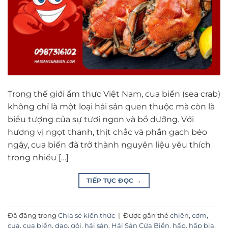
Trong thế giới ẩm thực Việt Nam, cua biển (sea crab)
không chỉ là một loại hải sản quen thuộc mà còn là
biểu tượng của sự tươi ngon và bổ dưỡng. Với
hương vị ngọt thanh, thịt chắc và phần gạch béo
ngậy, cua biển đã trở thành nguyên liệu yêu thích
trong nhiều […]
TIẾP TỤC ĐỌC
→
Đã đăng trong
Chia sẻ kiến thức
|
Được gắn thẻ
chiên
,
cơm
,
cua
,
cua biển
,
dao
,
gỏi
,
hải sản
,
Hải Sản Cửa Biển
,
hấp
,
hấp bia
,