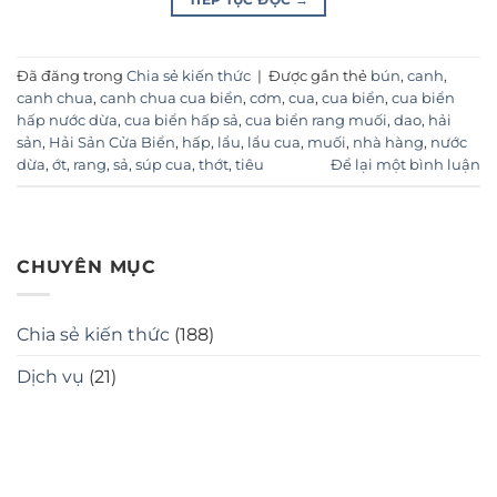
Đã đăng trong
Chia sẻ kiến thức
|
Được gắn thẻ
bún
,
canh
,
canh chua
,
canh chua cua biển
,
cơm
,
cua
,
cua biển
,
cua biển
hấp nước dừa
,
cua biển hấp sả
,
cua biển rang muối
,
dao
,
hải
sản
,
Hải Sản Cửa Biển
,
hấp
,
lẩu
,
lẩu cua
,
muối
,
nhà hàng
,
nước
dừa
,
ớt
,
rang
,
sả
,
súp cua
,
thớt
,
tiêu
Để lại một bình luận
CHUYÊN MỤC
Chia sẻ kiến thức
(188)
Dịch vụ
(21)