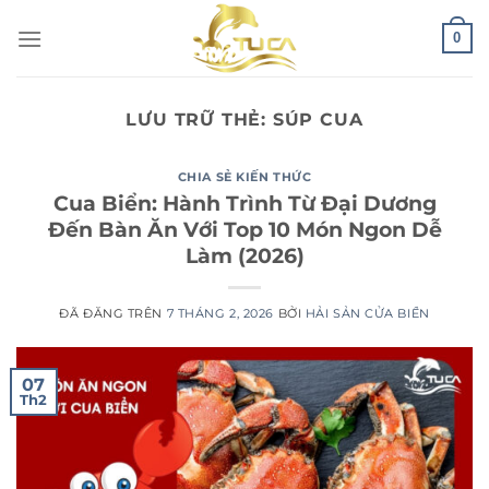
Chuyển
0
đến
nội
dung
LƯU TRỮ THẺ:
SÚP CUA
CHIA SẺ KIẾN THỨC
Cua Biển: Hành Trình Từ Đại Dương
Đến Bàn Ăn Với Top 10 Món Ngon Dễ
Làm (2026)
ĐÃ ĐĂNG TRÊN
7 THÁNG 2, 2026
BỞI
HẢI SẢN CỬA BIỂN
07
Th2