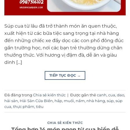
Súp cua từ lâu đã trở thành món ăn quen thuộc,
xuất hiện từ các bữa tiệc sang trọng tại nhà hàng
đến những chiếc xe đẩy dọc các con phố đông đúc
gần trường học, nơi các bạn trẻ thường dừng chân
thưởng thức. Với hương vị đậm đà, dễ ăn và giàu
dinh […]
TIẾP TỤC ĐỌC
→
Đã đăng trong
Chia sẻ kiến thức
|
Được gắn thẻ
canh
,
cua
,
dao
,
hải sản
,
Hải Sản Cửa Biển
,
hấp
,
muối
,
nấm
,
nhà hàng
,
súp
,
súp
cua
,
thực phẩm
,
tiêu
CHIA SẺ KIẾN THỨC
Tổng hợp 14 món ngon từ cua biển dễ